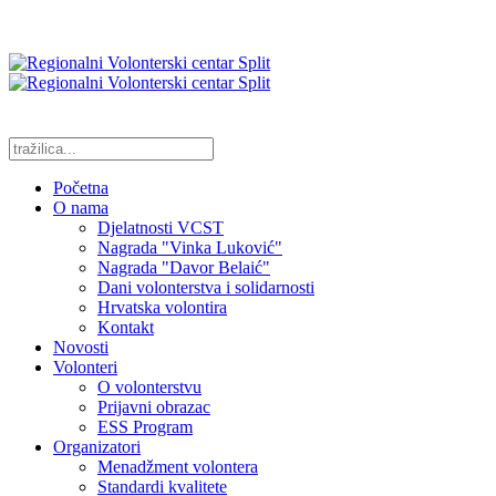
Početna
O nama
Djelatnosti VCST
Nagrada "Vinka Luković"
Nagrada "Davor Belaić"
Dani volonterstva i solidarnosti
Hrvatska volontira
Kontakt
Novosti
Volonteri
O volonterstvu
Prijavni obrazac
ESS Program
Organizatori
Menadžment volontera
Standardi kvalitete