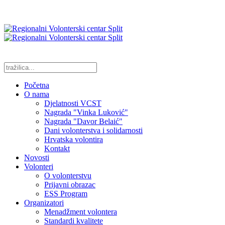
Početna
O nama
Djelatnosti VCST
Nagrada "Vinka Luković"
Nagrada "Davor Belaić"
Dani volonterstva i solidarnosti
Hrvatska volontira
Kontakt
Novosti
Volonteri
O volonterstvu
Prijavni obrazac
ESS Program
Organizatori
Menadžment volontera
Standardi kvalitete