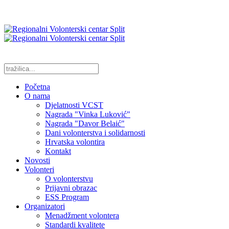
Početna
O nama
Djelatnosti VCST
Nagrada "Vinka Luković"
Nagrada "Davor Belaić"
Dani volonterstva i solidarnosti
Hrvatska volontira
Kontakt
Novosti
Volonteri
O volonterstvu
Prijavni obrazac
ESS Program
Organizatori
Menadžment volontera
Standardi kvalitete