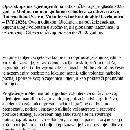
Opća skupština Ujedinjenih naroda
službeno je proglasila 2026.
godinu
Međunarodnom godinom volontera za održivi razvoj
(International Year of Volunteers for Sustainable Development
– IVY 2026)
. Ovom odlukom Ujedinjeni narodi žele istaknuti
ključnu ulogu volontera u suočavanju s globalnim izazovima i u
ostvarivanju Ciljeva održivog razvoja do 2030. godine.
Volonteri diljem svijeta svakodnevno doprinose jačanju zajednica –
kroz obrazovanje, zdravstvenu i socijalnu skrb, zaštitu okoliša,
izgradnju mira i odgovor na krizne situacije. Njihov doprinos često
je nezamjenjiv, osobito na lokalnoj razini, gdje volonteri najbolje
poznaju potrebe svojih zajednica i djeluju kao pokretači pozitivnih
promjena.
Proglašenjem Međunarodne godine volontera za održivi razvoj,
Ujedinjeni narodi pozivaju vlade, organizacije civilnog društva,
akademsku zajednicu, privatni sektor i građane da dodatno
prepoznaju, podrže i sustavno uključe volonterstvo u razvojne
politike i strategije. Poseban naglasak stavlja se na stvaranje
poticajnog okruženja za volontere, jačanje kapaciteta organizacija
koje ih uključuju te na bolje prepoznavanje i vrednovanje njihova
doprinosa društvu.