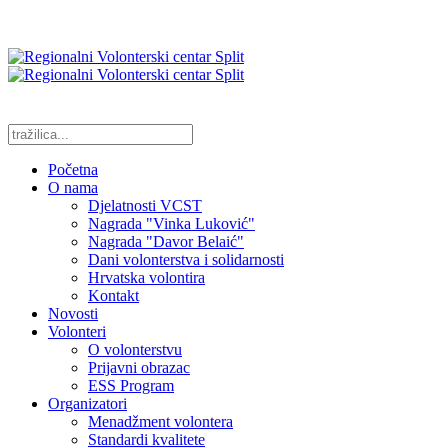
Početna
O nama
Djelatnosti VCST
Nagrada "Vinka Luković"
Nagrada "Davor Belaić"
Dani volonterstva i solidarnosti
Hrvatska volontira
Kontakt
Novosti
Volonteri
O volonterstvu
Prijavni obrazac
ESS Program
Organizatori
Menadžment volontera
Standardi kvalitete