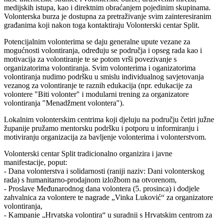
medijskih istupa, kao i direktnim obraćanjem pojedinim skupinama.
Volonterska burza je dostupna za pretraživanje svim zainteresiranim
građanima koji nakon toga kontaktiraju Volonterski centar Split.
Potencijalnim volonterima se daju generalne upute vezane za
mogućnosti volontiranja, određuju se područja i opseg rada kao i
motivacija za volontiranje te se potom vrši povezivanje s
organizatorima volontiranja. Svim volonterima i oganizatorima
volontiranja nudimo podršku u smislu individualnog savjetovanja
vezanog za volontiranje te raznih edukacija (npr. edukacije za
volontere "Biti volonter" i modularni trening za organizatore
volontiranja "Menadžment volontera").
Lokalnim volonterskim centrima koji djeluju na području četiri južne
županije pružamo mentorsku podršku i potporu u informiranju i
motiviranju organizacija za bavljenje volonterima i volonterstvom.
Volonterski centar Split tradicionalno organizira i javne
manifestacije, poput:
- Dana volonterstva i solidarnosti (raniji naziv: Dani volonterskog
rada) s humanitarno-prodajnom izložbom na otvorenom,
- Proslave Međunarodnog dana volontera (5. prosinca) i dodjele
zahvalnica za volontere te nagrade „Vinka Luković“ za organizatore
volontiranja,
- Kampanje „Hrvatska volontira“ u suradnji s Hrvatskim centrom za