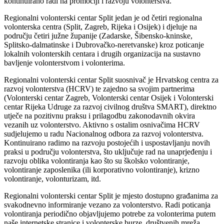
kontinuirano radi na promociji i razvoju volonterstva.
Regionalni volonterski centar Split jedan je od četiri regionalna
volonterska centra (Split, Zagreb, Rijeka i Osijek) i djeluje na
području četiri južne županije (Zadarske, Šibensko-kninske,
Splitsko-dalmatinske i Dubrovačko-neretvanske) kroz poticanje
lokalnih volonterskih centara i drugih organizacija na sustavno
bavljenje volonterstvom i volonterima.
Regionalni volonterski centar Split suosnivač je Hrvatskog centra za
razvoj volonterstva (HCRV) te zajedno sa svojim partnerima
(Volonterski centar Zagreb, Volonterski centar Osijek i Volonterski
centar Rijeka Udruge za razvoj civilnog društva SMART), direktno
utječe na pozitivnu praksu i prilagodbu zakonodavnih okvira
vezanih uz volonterstvo. Aktivno s ostalim osnivačima HCRV
sudjelujemo u radu Nacionalnog odbora za razvoj volonterstva.
Kontinuirano radimo na razvoju postojećih i uspostavljanju novih
praksi u području volonterstva, što uključuje rad na unaprjeđenju i
razvoju oblika volontiranja kao što su školsko volontiranje,
volontiranje zaposlenika (ili korporativno volontiranje), krizno
volontiranje, volonturizam, itd.
Regionalni volonterski centar Split je mjesto dostupno građanima za
svakodnevno informiranje vezano za volonterstvo. Radi poticanja
volontiranja periodično objavljujemo potrebe za volonterima putem
naše internetske stranice i volonterske burze, društvenih mreža,