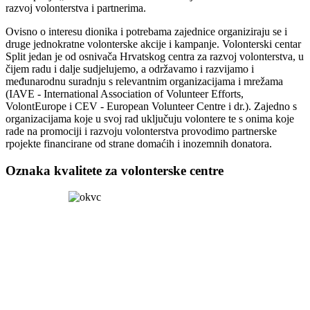
razvoj volonterstva i partnerima.
Ovisno o interesu dionika i potrebama zajednice organiziraju se i
druge jednokratne volonterske akcije i kampanje. Volonterski centar
Split jedan je od osnivača Hrvatskog centra za razvoj volonterstva, u
čijem radu i dalje sudjelujemo, a održavamo i razvijamo i
međunarodnu suradnju s relevantnim organizacijama i mrežama
(IAVE - International Association of Volunteer Efforts,
VolontEurope i CEV - European Volunteer Centre i dr.). Zajedno s
organizacijama koje u svoj rad uključuju volontere te s onima koje
rade na promociji i razvoju volonterstva provodimo partnerske
rpojekte financirane od strane domaćih i inozemnih donatora.
Oznaka kvalitete za volonterske centre