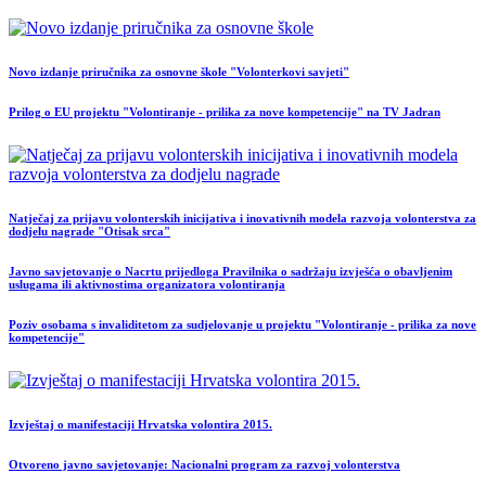
Novo izdanje priručnika za osnovne škole "Volonterkovi savjeti"
Prilog o EU projektu "Volontiranje - prilika za nove kompetencije" na TV Jadran
Natječaj za prijavu volonterskih inicijativa i inovativnih modela razvoja volonterstva za
dodjelu nagrade "Otisak srca"
Javno savjetovanje o Nacrtu prijedloga Pravilnika o sadržaju izvješća o obavljenim
uslugama ili aktivnostima organizatora volontiranja
Poziv osobama s invaliditetom za sudjelovanje u projektu "Volontiranje - prilika za nove
kompetencije"
Izvještaj o manifestaciji Hrvatska volontira 2015.
Otvoreno javno savjetovanje: Nacionalni program za razvoj volonterstva