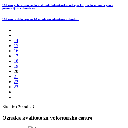
Održan je koordinacijski sastanak dalmatinskih udruga koje se bave razvojem i
promocijom volontiranja
Održana edukacija za 13 novih koordinatora volontera
14
15
16
17
18
19
20
21
22
23
Stranica 20 od 23
Oznaka kvalitete za volonterske centre