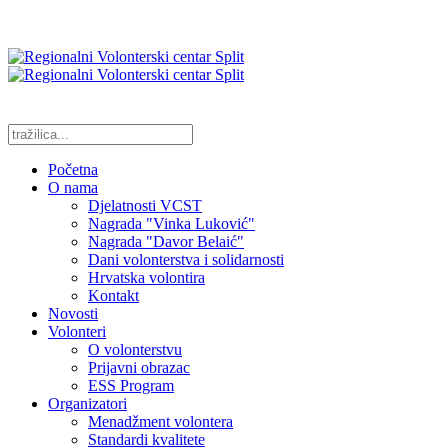
Početna
O nama
Djelatnosti VCST
Nagrada "Vinka Luković"
Nagrada "Davor Belaić"
Dani volonterstva i solidarnosti
Hrvatska volontira
Kontakt
Novosti
Volonteri
O volonterstvu
Prijavni obrazac
ESS Program
Organizatori
Menadžment volontera
Standardi kvalitete