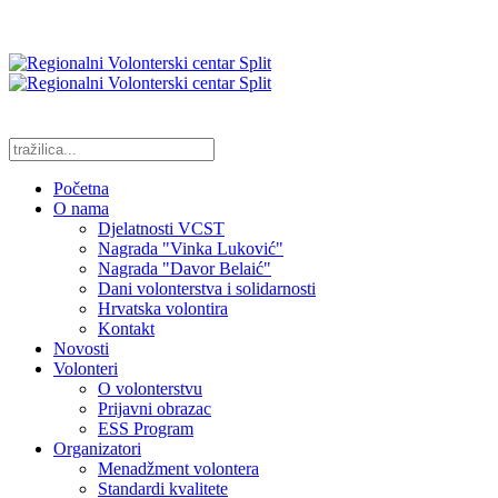
Početna
O nama
Djelatnosti VCST
Nagrada "Vinka Luković"
Nagrada "Davor Belaić"
Dani volonterstva i solidarnosti
Hrvatska volontira
Kontakt
Novosti
Volonteri
O volonterstvu
Prijavni obrazac
ESS Program
Organizatori
Menadžment volontera
Standardi kvalitete