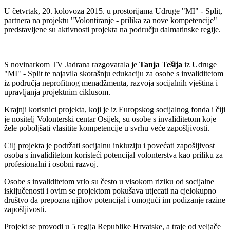
U četvrtak, 20. kolovoza 2015. u prostorijama Udruge "MI" - Split,
partnera na projektu "Volontiranje - prilika za nove kompetencije"
predstavljene su aktivnosti projekta na području dalmatinske regije.
S novinarkom TV Jadrana razgovarala je
Tanja Tešija
iz Udruge
"MI" - Split te najavila skorašnju edukaciju za osobe s invaliditetom
iz područja neprofitnog menadžmenta, razvoja socijalnih vještina i
upravljanja projektnim ciklusom.
Krajnji korisnici projekta, koji je iz Europskog socijalnog fonda i čiji
je nositelj Volonterski centar Osijek, su osobe s invaliditetom koje
žele poboljšati vlasitite kompetencije u svrhu veće zapošljivosti.
Cilj projekta je podržati socijalnu inkluziju i povećati zapošljivost
osoba s invaliditetom koristeći potencijal volonterstva kao priliku za
profesionalni i osobni razvoj.
Osobe s invaliditetom vrlo su često u visokom riziku od socijalne
isključenosti i ovim se projektom pokušava utjecati na cjelokupno
društvo da prepozna njihov potencijal i omogući im podizanje razine
zapošljivosti.
Projekt se provodi u 5 regija Republike Hrvatske, a traje od veljače