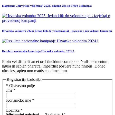
Kampanja „Hrvatska volontira” 2026. okupila više od 3.600 volontera!
Hrvatska volontira 2025: Jedan klik do volontiranja! - izvještaj o provedenoj kampanji
Rezultati nacionalne kampanje Hrvatska volontira 2024.!
Proin vel diam sit amet orci tincidunt commodo. Nulla elementum
ligula in sapien pharetra, imperdiet posuere nunc finibus. Donec
ultricies sapien non mattis condimentum.
Registracija korisnika
*
Obavezno polje
Ime
*
Korisničko ime
*
Lozinka
*
Minimalni zahtjevi
— Znakova: 12