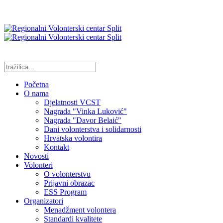
Početna
O nama
Djelatnosti VCST
Nagrada "Vinka Luković"
Nagrada "Davor Belaić"
Dani volonterstva i solidarnosti
Hrvatska volontira
Kontakt
Novosti
Volonteri
O volonterstvu
Prijavni obrazac
ESS Program
Organizatori
Menadžment volontera
Standardi kvalitete