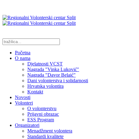
Početna
O nama
Djelatnosti VCST
Nagrada "Vinka Luković"
Nagrada "Davor Belaić"
Dani volonterstva i solidarnosti
Hrvatska volontira
Kontakt
Novosti
Volonteri
O volonterstvu
Prijavni obrazac
ESS Program
Organizatori
Menadžment volontera
Standardi kvalitete