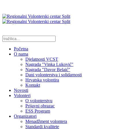
Početna
O nama
Djelatnosti VCST
Nagrada "Vinka Luković"
Nagrada "Davor Belaić"
Dani volonterstva i solidarnosti
Hrvatska volontira
Kontakt
Novosti
Volonteri
O volonterstvu
Prijavni obrazac
ESS Program
Organizatori
Menadžment volontera
Standardi kvalitete