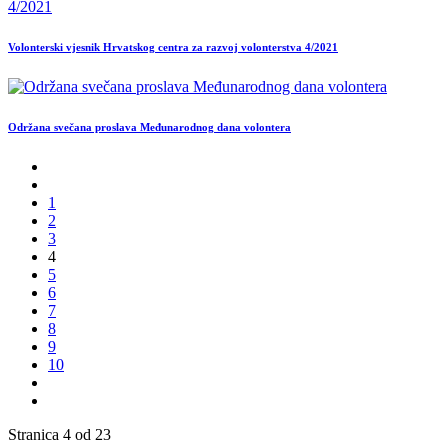
Volonterski vjesnik Hrvatskog centra za razvoj volonterstva 4/2021
Održana svečana proslava Međunarodnog dana volontera
1
2
3
4
5
6
7
8
9
10
Stranica 4 od 23