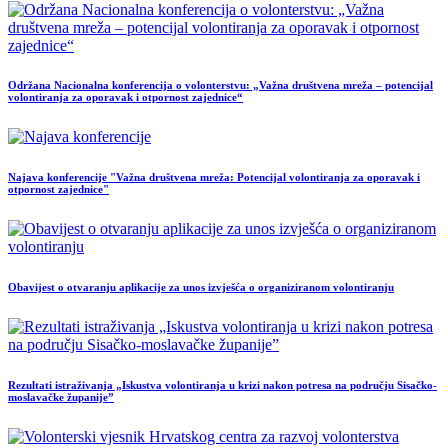
Održana Nacionalna konferencija o volonterstvu: „Važna društvena mreža – potencijal
volontiranja za oporavak i otpornost zajednice“
Najava konferencije "Važna društvena mreža: Potencijal volontiranja za oporavak i
otpornost zajednice"
Obavijest o otvaranju aplikacije za unos izvješća o organiziranom volontiranju
Rezultati istraživanja „Iskustva volontiranja u krizi nakon potresa na području Sisačko-
moslavačke županije”