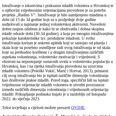
Istraživanje o iskustvima i praksama mladih volontera u Hrvatskoj te
o njihovim vrijednosnim orijentacijama provedeno je za potrebe
projekta „Radius V“. Istraživanje je bilo namijenjeno mladima u
dobi od 15 do 34 godine koji su u posljednje dvije godine
sudjelovali u najmanje jednoj volonterskoj aktivnosti. Navedeni
dobni raspon odabran je kako bi se obuhvatila i dobna skupina
mlađe odrasle dobi (30-34 godine), a koja po mnogim istraživanjima
pokazuje karakteristike tzv. produljene mladosti. U svrhu
istraživanja kreiran je anketni upitnik koji se sastojao od pitanja i
skala koje su posebno osmišljene radi ovog istraživanja te od skala
koje su prethodno korištene i u drugim istraživanjima različitih
aspekata volontiranja, volonterske motivacije i vrijednosti. S
obzirom na nepostojanje sustavnih uvida u volontersku populaciju u
Hrvatskoj, kao i na rijetka istraživanja provedena na uzorcima
mladih volontera (Pološki Vokić, Marić i Horvat, 2013), primarni
cilj ovog istraživanja bio je ispitati različite dimenzije volontiranja
kao društvene prakse mladih. Pored toga, specifični bili su ispitati
vrijednosne orijentacije mladih volontera te utvrditi povezanost
između različitih dimenzija volontiranja i vrijednosnih orijentacija
mladih. Prikupljanje podataka trajalo je u razdoblju od listopada
2022. do siječnja 2023.
Tekst izvještaja u cijelosti možete preuzeti
OVDJE
.