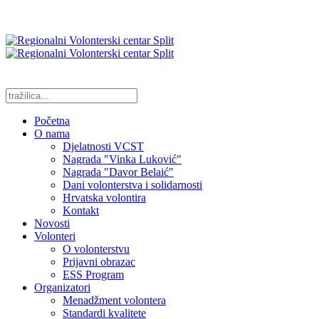
Početna
O nama
Djelatnosti VCST
Nagrada "Vinka Luković"
Nagrada "Davor Belaić"
Dani volonterstva i solidarnosti
Hrvatska volontira
Kontakt
Novosti
Volonteri
O volonterstvu
Prijavni obrazac
ESS Program
Organizatori
Menadžment volontera
Standardi kvalitete