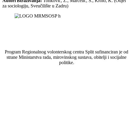
Autori istraživanja:
Tonković, Ž., Marcelić, S., Krolo, K. (Odjel
za sociologiju, Sveučilište u Zadru)
Program Regionalnog volonterskog centra Split sufinanciran je od
strane Ministarstva rada, mirovinskog sustava, obitelji i socijalne
politike.