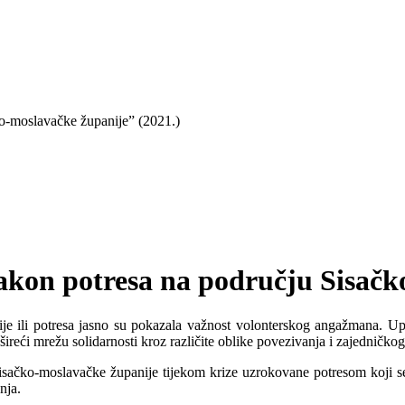
ko-moslavačke županije” (2021.)
nakon potresa na području Sisačk
je ili potresa jasno su pokazala važnost volonterskog angažmana. Upr
 i šireći mrežu solidarnosti kroz različite oblike povezivanja i zajedničk
isačko-moslavačke županije tijekom krize uzrokovane potresom koji s
nja.