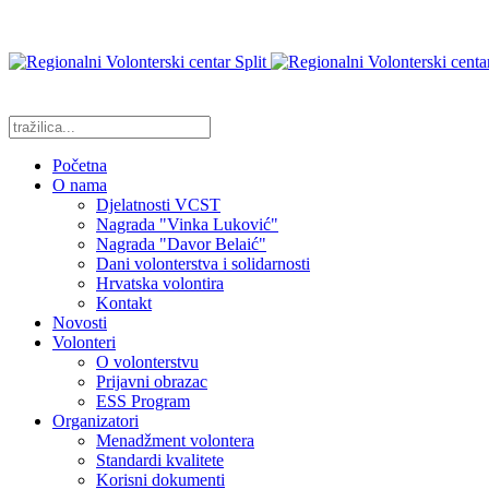
Početna
O nama
Djelatnosti VCST
Nagrada "Vinka Luković"
Nagrada "Davor Belaić"
Dani volonterstva i solidarnosti
Hrvatska volontira
Kontakt
Novosti
Volonteri
O volonterstvu
Prijavni obrazac
ESS Program
Organizatori
Menadžment volontera
Standardi kvalitete
Korisni dokumenti