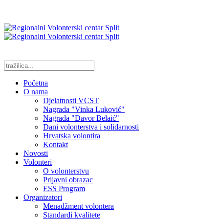
Početna
O nama
Djelatnosti VCST
Nagrada "Vinka Luković"
Nagrada "Davor Belaić"
Dani volonterstva i solidarnosti
Hrvatska volontira
Kontakt
Novosti
Volonteri
O volonterstvu
Prijavni obrazac
ESS Program
Organizatori
Menadžment volontera
Standardi kvalitete