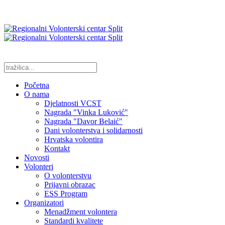
Početna
O nama
Djelatnosti VCST
Nagrada "Vinka Luković"
Nagrada "Davor Belaić"
Dani volonterstva i solidarnosti
Hrvatska volontira
Kontakt
Novosti
Volonteri
O volonterstvu
Prijavni obrazac
ESS Program
Organizatori
Menadžment volontera
Standardi kvalitete