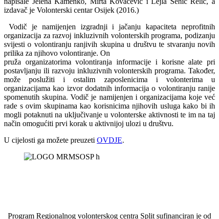
napisale Jelena Kamenko, Mirta Kovačević i Lejla Šehić Relić, a
izdavač je Volonterski centar Osijek (2016.)
Vodič je namijenjen izgradnji i jačanju kapaciteta neprofitnih
organizacija za razvoj inkluzivnih volonterskih programa, podizanju
svijesti o volontiranju ranjivih skupina u društvu te stvaranju novih
prilika za njihovo volontiranje. On
pruža organizatorima volontiranja informacije i korisne alate pri
postavljanju ili razvoju inkluzivnih volonterskih programa. Također,
može poslužiti i ostalim zaposlenicima i volonterima u
organizacijama kao izvor dodatnih informacija o volontiranju ranije
spomenutih skupina. Vodič je namijenjen i organizacijama koje već
rade s ovim skupinama kao korisnicima njihovih usluga kako bi ih
mogli potaknuti na uključivanje u volonterske aktivnosti te im na taj
način omogućiti prvi korak u aktivnijoj ulozi u društvu.
U cijelosti ga možete preuzeti
OVDJE
.
Program Regionalnog volonterskog centra Split sufinanciran je od