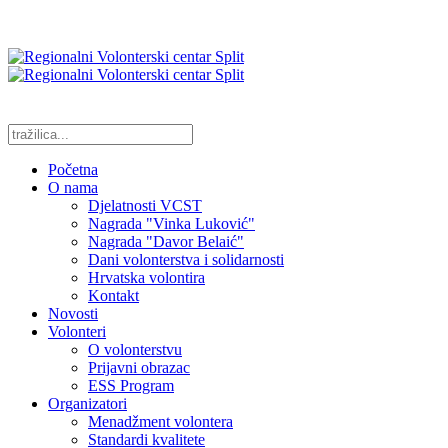
Početna
O nama
Djelatnosti VCST
Nagrada "Vinka Luković"
Nagrada "Davor Belaić"
Dani volonterstva i solidarnosti
Hrvatska volontira
Kontakt
Novosti
Volonteri
O volonterstvu
Prijavni obrazac
ESS Program
Organizatori
Menadžment volontera
Standardi kvalitete