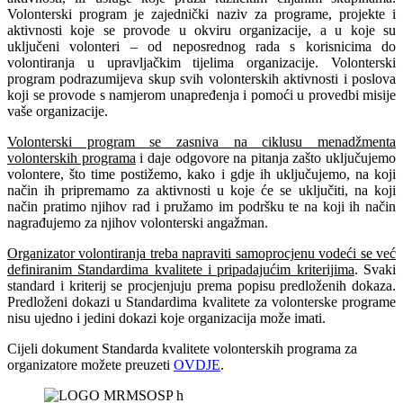
Volonterski program je zajednički naziv za programe, projekte i
aktivnosti koje se provode u okviru organizacije, a u koje su
uključeni volonteri – od neposrednog rada s korisnicima do
volontiranja u upravljačkim tijelima organizacije. Volonterski
program podrazumijeva skup svih volonterskih aktivnosti i poslova
koji se provode s namjerom unapređenja i pomoći u provedbi misije
vaše organizacije.
Volonterski program se zasniva na ciklusu menadžmenta
volonterskih programa
i daje odgovore na pitanja zašto uključujemo
volontere, što time postižemo, kako i gdje ih uključujemo, na koji
način ih pripremamo za aktivnosti u koje će se uključiti, na koji
način pratimo njihov rad i pružamo im podršku te na koji ih način
nagrađujemo za njihov volonterski angažman.
Organizator volontiranja treba napraviti samoprocjenu vodeći se već
definiranim Standardima kvalitete i pripadajućim kriterijima
. Svaki
standard i kriterij se procjenjuju prema popisu predloženih dokaza.
Predloženi dokazi u Standardima kvalitete za volonterske programe
nisu ujedno i jedini dokazi koje organizacija može imati.
Cijeli dokument Standarda kvalitete volonterskih programa za
organizatore možete preuzeti
OVDJE
.