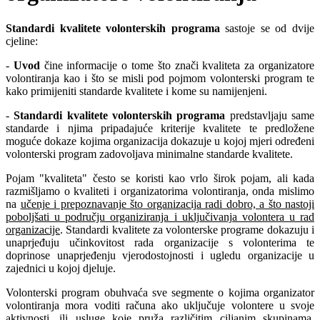
Standardi kvalitete volonterskih programa
sastoje se od dvije
cjeline:
-
Uvod
čine informacije o tome što znači kvaliteta za organizatore
volontiranja kao i što se misli pod pojmom volonterski program te
kako primijeniti standarde kvalitete i kome su namijenjeni.
-
Standardi kvalitete volonterskih programa
predstavljaju same
standarde i njima pripadajuće kriterije kvalitete te predložene
moguće dokaze kojima organizacija dokazuje u kojoj mjeri određeni
volonterski program zadovoljava minimalne standarde kvalitete.
Pojam "kvaliteta" često se koristi kao vrlo širok pojam, ali kada
razmišljamo o kvaliteti i organizatorima volontiranja, onda mislimo
na
učenje i prepoznavanje što organizacija radi dobro, a što nastoji
poboljšati u području organiziranja i uključivanja volontera u rad
organizacije
. Standardi kvalitete za volonterske programe dokazuju i
unaprjeđuju učinkovitost rada organizacije s volonterima te
doprinose unaprjeđenju vjerodostojnosti i ugledu organizacije u
zajednici u kojoj djeluje.
Volonterski program obuhvaća sve segmente o kojima organizator
volontiranja mora voditi računa ako uključuje volontere u svoje
aktivnosti, ili usluge koje pruža različitim ciljanim skupinama.