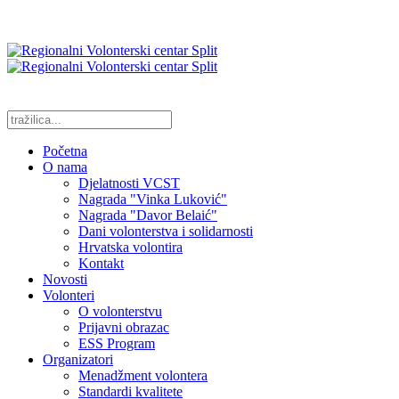
Početna
O nama
Djelatnosti VCST
Nagrada "Vinka Luković"
Nagrada "Davor Belaić"
Dani volonterstva i solidarnosti
Hrvatska volontira
Kontakt
Novosti
Volonteri
O volonterstvu
Prijavni obrazac
ESS Program
Organizatori
Menadžment volontera
Standardi kvalitete