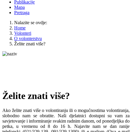
Publikacije
Mapa
Pretraga
Nalazite se ovdje:
Home
Volonteri
O volonterstvu
Želite znati više?
Želite znati više?
Ako želite znati više o volontiranju ili o mogućnostima volontiranja,
slobodno nam se obratite. Naši djelatnici dostupni su vam za
savjetovanje i informiranje svakim radnim danom, od ponedjeljka do
petka, u vremenu od 8 do 16 h. Najavite nam se dan ranije
telefonski (021/329-139, 091/329-1300) ili e-mailom (
Ova e-mail