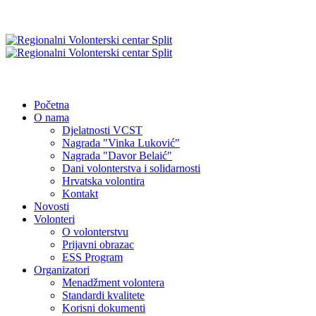
Početna
O nama
Djelatnosti VCST
Nagrada "Vinka Luković"
Nagrada "Davor Belaić"
Dani volonterstva i solidarnosti
Hrvatska volontira
Kontakt
Novosti
Volonteri
O volonterstvu
Prijavni obrazac
ESS Program
Organizatori
Menadžment volontera
Standardi kvalitete
Korisni dokumenti