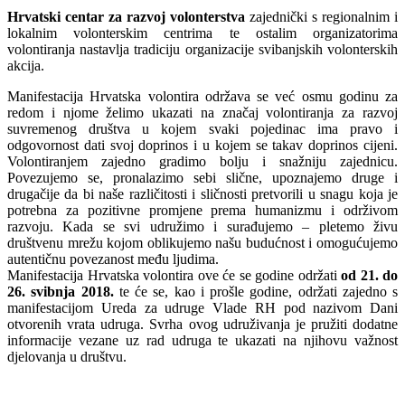
Hrvatski centar za razvoj volonterstva
zajednički s regionalnim i
lokalnim volonterskim centrima te ostalim organizatorima
volontiranja nastavlja tradiciju organizacije svibanjskih volonterskih
akcija.
Manifestacija Hrvatska volontira održava se već osmu godinu za
redom i njome želimo ukazati na značaj volontiranja za razvoj
suvremenog društva u kojem svaki pojedinac ima pravo i
odgovornost dati svoj doprinos i u kojem se takav doprinos cijeni.
Volontiranjem zajedno gradimo bolju i snažniju zajednicu.
Povezujemo se, pronalazimo sebi slične, upoznajemo druge i
drugačije da bi naše različitosti i sličnosti pretvorili u snagu koja je
potrebna za pozitivne promjene prema humanizmu i održivom
razvoju. Kada se svi udružimo i surađujemo – pletemo živu
društvenu mrežu kojom oblikujemo našu budućnost i omogućujemo
autentičnu povezanost među ljudima.
Manifestacija Hrvatska volontira ove će se godine održati
od 21. do
26. svibnja 2018.
te će se, kao i prošle godine, održati zajedno s
manifestacijom Ureda za udruge Vlade RH pod nazivom Dani
otvorenih vrata udruga. Svrha ovog udruživanja je pružiti dodatne
informacije vezane uz rad udruga te ukazati na njihovu važnost
djelovanja u društvu.