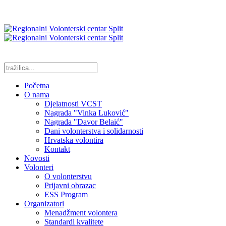
Početna
O nama
Djelatnosti VCST
Nagrada "Vinka Luković"
Nagrada "Davor Belaić"
Dani volonterstva i solidarnosti
Hrvatska volontira
Kontakt
Novosti
Volonteri
O volonterstvu
Prijavni obrazac
ESS Program
Organizatori
Menadžment volontera
Standardi kvalitete