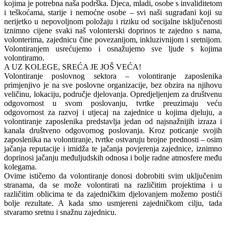
kojima je potrebna naša podrška. Djeca, mladi, osobe s invaliditetom
i teškoćama, starije i nemoćne osobe – svi naši sugrađani koji su
nerijetko u nepovoljnom položaju i riziku od socijalne isključenosti
iznimno cijene svaki naš volonterski doprinos te zajedno s nama,
volonterima, zajednicu čine povezanijom, inkluzivnijom i sretnijom.
Volontiranjem usrećujemo i osnažujemo sve ljude s kojima
volontiramo.
A UZ KOLEGE, SREĆA JE JOŠ VEĆA!
Volontiranje poslovnog sektora – volontiranje zaposlenika
primjenjivo je na sve poslovne organizacije, bez obzira na njihovu
veličinu, lokaciju, područje djelovanja. Opredjeljenjem za društvenu
odgovornost u svom poslovanju, tvrtke preuzimaju veću
odgovornost za razvoj i utjecaj na zajednice u kojima djeluju, a
volontiranje zaposlenika predstavlja jedan od najsnažnijih izraza i
kanala društveno odgovornog poslovanja. Kroz poticanje svojih
zaposlenika na volontiranje, tvrtke ostvaruju brojne prednosti – osim
jačanja reputacije i imidža te jačanja povjerenja zajednice, iznimno
doprinosi jačanju međuljudskih odnosa i bolje radne atmosfere među
kolegama.
Ovime ističemo da volontiranje donosi dobrobiti svim uključenim
stranama, da se može volontirati na različitim projektima i u
različitim oblicima te da zajedničkim djelovanjem možemo postići
bolje rezultate. A kada smo usmjereni zajedničkom cilju, tada
stvaramo sretnu i snažnu zajednicu.