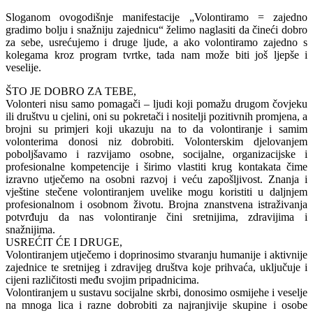
Sloganom ovogodišnje manifestacije „Volontiramo = zajedno
gradimo bolju i snažniju zajednicu“ želimo naglasiti da čineći dobro
za sebe, usrećujemo i druge ljude, a ako volontiramo zajedno s
kolegama kroz program tvrtke, tada nam može biti još ljepše i
veselije.
ŠTO JE DOBRO ZA TEBE,
Volonteri nisu samo pomagači – ljudi koji pomažu drugom čovjeku
ili društvu u cjelini, oni su pokretači i nositelji pozitivnih promjena, a
brojni su primjeri koji ukazuju na to da volontiranje i samim
volonterima donosi niz dobrobiti. Volonterskim djelovanjem
poboljšavamo i razvijamo osobne, socijalne, organizacijske i
profesionalne kompetencije i širimo vlastiti krug kontakata čime
izravno utječemo na osobni razvoj i veću zapošljivost. Znanja i
vještine stečene volontiranjem uvelike mogu koristiti u daljnjem
profesionalnom i osobnom životu. Brojna znanstvena istraživanja
potvrđuju da nas volontiranje čini sretnijima, zdravijima i
snažnijima.
USREĆIT ĆE I DRUGE,
Volontiranjem utječemo i doprinosimo stvaranju humanije i aktivnije
zajednice te sretnijeg i zdravijeg društva koje prihvaća, uključuje i
cijeni različitosti među svojim pripadnicima.
Volontiranjem u sustavu socijalne skrbi, donosimo osmijehe i veselje
na mnoga lica i razne dobrobiti za najranjivije skupine i osobe