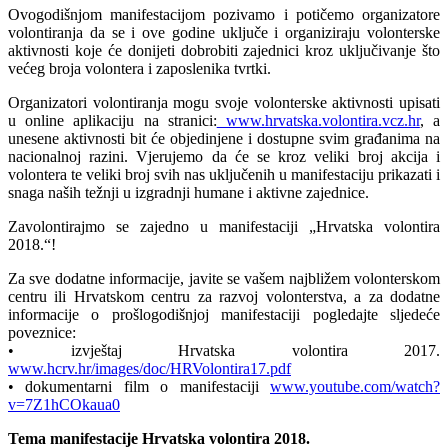
Ovogodišnjom manifestacijom pozivamo i potičemo organizatore
volontiranja da se i ove godine uključe i organiziraju volonterske
aktivnosti koje će donijeti dobrobiti zajednici kroz uključivanje što
većeg broja volontera i zaposlenika tvrtki.
Organizatori volontiranja mogu svoje volonterske aktivnosti upisati
u online aplikaciju na stranici:
www.hrvatska.volontira.vcz.hr
, a
unesene aktivnosti bit će objedinjene i dostupne svim građanima na
nacionalnoj razini. Vjerujemo da će se kroz veliki broj akcija i
volontera te veliki broj svih nas uključenih u manifestaciju prikazati i
snaga naših težnji u izgradnji humane i aktivne zajednice.
Zavolontirajmo se zajedno u manifestaciji „Hrvatska volontira
2018.“!
Za sve dodatne informacije, javite se vašem najbližem volonterskom
centru ili Hrvatskom centru za razvoj volonterstva, a za dodatne
informacije o prošlogodišnjoj manifestaciji pogledajte sljedeće
poveznice:
• izvještaj Hrvatska volontira 2017.
www.hcrv.hr/images/doc/HRVolontira17.pdf
• dokumentarni film o manifestaciji
www.youtube.com/watch?
v=7Z1hCOkaua0
Tema manifestacije Hrvatska volontira 2018.