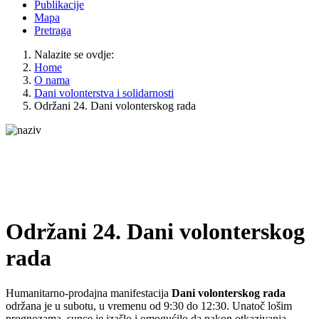
Publikacije
Mapa
Pretraga
Nalazite se ovdje:
Home
O nama
Dani volonterstva i solidarnosti
Održani 24. Dani volonterskog rada
Održani 24. Dani volonterskog
rada
Humanitarno-prodajna manifestacija
Dani volonterskog rada
održana je u subotu, u vremenu od 9:30 do 12:30. Unatoč lošim
prognozama, sunce je izašlo i omogućilo da nakon otkazivanja