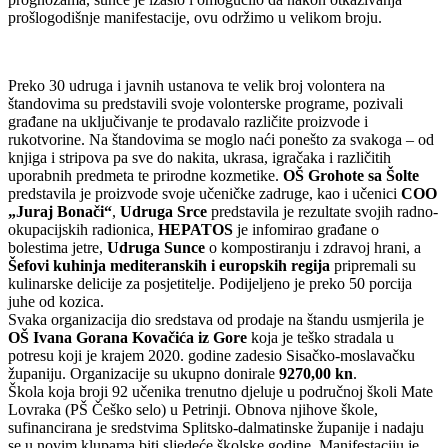
prošlogodišnje manifestacije, ovu održimo u velikom broju.
Preko 30 udruga i javnih ustanova te velik broj volontera na
štandovima su predstavili svoje volonterske programe, pozivali
građane na uključivanje te prodavalo različite proizvode i
rukotvorine. Na štandovima se moglo naći ponešto za svakoga – od
knjiga i stripova pa sve do nakita, ukrasa, igračaka i različitih
uporabnih predmeta te prirodne kozmetike.
OŠ Grohote sa Šolte
predstavila je proizvode svoje učeničke zadruge, kao i učenici
COO
„Juraj Bonači“
,
Udruga Srce
predstavila je rezultate svojih radno-
okupacijskih radionica,
HEPATOS
je infomirao građane o
bolestima jetre,
Udruga Sunce
o kompostiranju i zdravoj hrani, a
Šefovi kuhinja mediteranskih i europskih regija
pripremali su
kulinarske delicije za posjetitelje. Podijeljeno je preko 50 porcija
juhe od kozica.
Svaka organizacija dio sredstava od prodaje na štandu usmjerila je
OŠ Ivana Gorana Kovačića iz Gore
koja je teško stradala u
potresu koji je krajem 2020. godine zadesio Sisačko-moslavačku
županiju. Organizacije su ukupno donirale
9270,00 kn
.
Škola koja broji 92 učenika trenutno djeluje u područnoj školi Mate
Lovraka (PŠ Češko selo) u Petrinji. Obnova njihove škole,
sufinancirana je sredstvima Splitsko-dalmatinske županije i nadaju
se u novim klupama biti sljedeće školske godine. Manifestaciju je