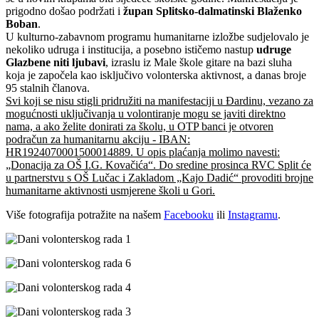
prigodno došao podržati i
župan Splitsko-dalmatinski Blaženko
Boban
.
U kulturno-zabavnom programu humanitarne izložbe sudjelovalo je
nekoliko udruga i institucija, a posebno ističemo nastup
udruge
Glazbene niti ljubavi
, izraslu iz Male škole gitare na bazi sluha
koja je započela kao isključivo volonterska aktivnost, a danas broje
95 stalnih članova.
Svi koji se nisu stigli pridružiti na manifestaciji u Đardinu, vezano za
mogućnosti uključivanja u volontiranje mogu se javiti direktno
nama, a ako želite donirati za školu, u OTP banci je otvoren
podračun za humanitarnu akciju - IBAN:
HR1924070001500014889. U opis plaćanja molimo navesti:
„Donacija za OŠ I.G. Kovačića“. Do sredine prosinca RVC Split će
u partnerstvu s OŠ Lučac i Zakladom „Kajo Dadić“ provoditi brojne
humanitarne aktivnosti usmjerene školi u Gori.
Više fotografija potražite na našem
Facebooku
ili
Instagramu
.