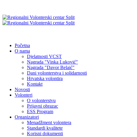
Početna
O nama
Djelatnosti VCST
Nagrada "Vinka Luković"
Nagrada "Davor Belaić"
Dani volonterstva i solidarnosti
Hrvatska volontira
Kontakt
Novosti
Volonteri
O volonterstvu
Prijavni obrazac
ESS Program
Organizatori
Menadžment volontera
Standardi kvalitete
Korisni dokumenti