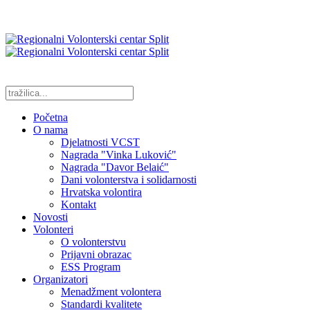
Početna
O nama
Djelatnosti VCST
Nagrada "Vinka Luković"
Nagrada "Davor Belaić"
Dani volonterstva i solidarnosti
Hrvatska volontira
Kontakt
Novosti
Volonteri
O volonterstvu
Prijavni obrazac
ESS Program
Organizatori
Menadžment volontera
Standardi kvalitete