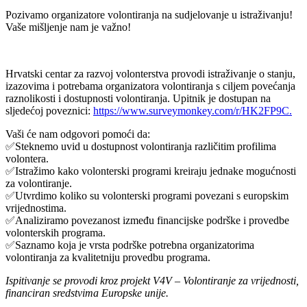
Pozivamo organizatore volontiranja na sudjelovanje u istraživanju!
Vaše mišljenje nam je važno!
Hrvatski centar za razvoj volonterstva provodi istraživanje o stanju,
izazovima i potrebama organizatora volontiranja s ciljem povećanja
raznolikosti i dostupnosti volontiranja. Upitnik je dostupan na
sljedećoj poveznici:
https://www.surveymonkey.com/r/HK2FP9C.
Vaši će nam odgovori pomoći da:
✅Steknemo uvid u dostupnost volontiranja različitim profilima
volontera.
✅Istražimo kako volonterski programi kreiraju jednake mogućnosti
za volontiranje.
✅Utvrdimo koliko su volonterski programi povezani s europskim
vrijednostima.
✅Analiziramo povezanost između financijske podrške i provedbe
volonterskih programa.
✅Saznamo koja je vrsta podrške potrebna organizatorima
volontiranja za kvalitetniju provedbu programa.
Ispitivanje se provodi kroz projekt V4V – Volontiranje za vrijednosti,
financiran sredstvima Europske unije.