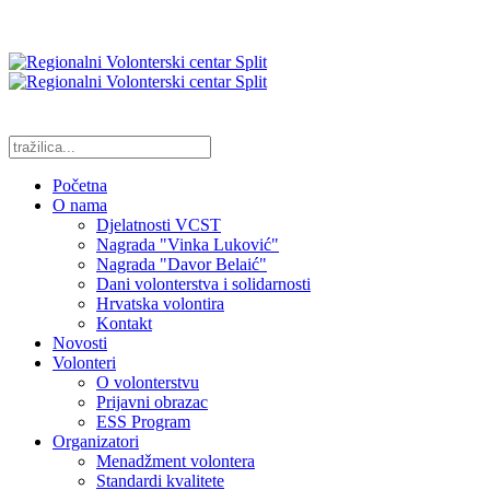
Početna
O nama
Djelatnosti VCST
Nagrada "Vinka Luković"
Nagrada "Davor Belaić"
Dani volonterstva i solidarnosti
Hrvatska volontira
Kontakt
Novosti
Volonteri
O volonterstvu
Prijavni obrazac
ESS Program
Organizatori
Menadžment volontera
Standardi kvalitete