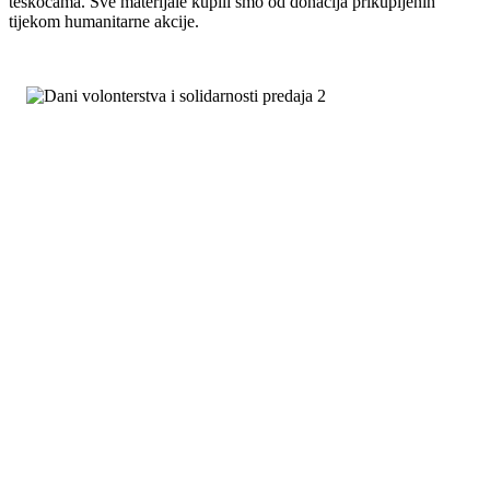
teškoćama. Sve materijale kupili smo od donacija prikupljenih
tijekom humanitarne akcije.