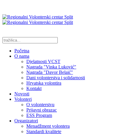
Početna
O nama
Djelatnosti VCST
Nagrada "Vinka Luković"
Nagrada "Davor Belaić"
Dani volonterstva i solidarnosti
Hrvatska volontira
Kontakt
Novosti
Volonteri
O volonterstvu
Prijavni obrazac
ESS Program
Organizatori
Menadžment volontera
Standardi kvalitete