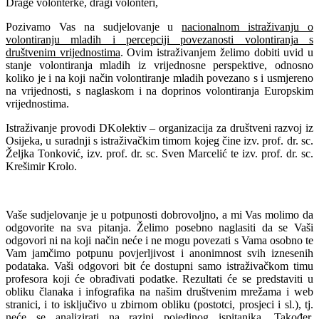
Drage volonterke, dragi volonteri,
Pozivamo Vas na sudjelovanje u
nacionalnom istraživanju o
volontiranju mladih i percepciji povezanosti volontiranja s
društvenim vrijednostima
. Ovim istraživanjem želimo dobiti uvid u
stanje volontiranja mladih iz vrijednosne perspektive, odnosno
koliko je i na koji način volontiranje mladih povezano s i usmjereno
na vrijednosti, s naglaskom i na doprinos volontiranja Europskim
vrijednostima.
Istraživanje provodi DKolektiv – organizacija za društveni razvoj iz
Osijeka, u suradnji s istraživačkim timom kojeg čine izv. prof. dr. sc.
Željka Tonković, izv. prof. dr. sc. Sven Marcelić te izv. prof. dr. sc.
Krešimir Krolo.
Vaše sudjelovanje je u potpunosti dobrovoljno, a mi Vas molimo da
odgovorite na sva pitanja. Želimo posebno naglasiti da se Vaši
odgovori ni na koji način neće i ne mogu povezati s Vama osobno te
Vam jamčimo potpunu povjerljivost i anonimnost svih iznesenih
podataka. Vaši odgovori bit će dostupni samo istraživačkom timu
profesora koji će obrađivati podatke. Rezultati će se predstaviti u
obliku članaka i infografika na našim društvenim mrežama i web
stranici, i to isključivo u zbirnom obliku (postotci, prosjeci i sl.), tj.
neće se analizirati na razini pojedinog ispitanika. Također,