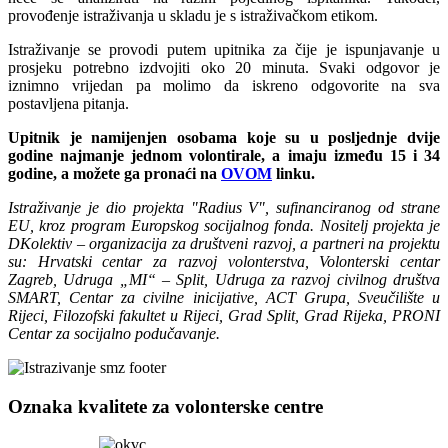
provođenje istraživanja u skladu je s istraživačkom etikom.
Istraživanje se provodi putem upitnika za čije je ispunjavanje u
prosjeku potrebno izdvojiti oko 20 minuta. Svaki odgovor je
iznimno vrijedan pa molimo da iskreno odgovorite na sva
postavljena pitanja.
Upitnik je namijenjen osobama koje su u posljednje dvije
godine najmanje jednom volontirale, a imaju između 15 i 34
godine, a možete ga pronaći na
OVOM
linku.
Istraživanje je dio projekta "Radius V", sufinanciranog od strane
EU, kroz program Europskog socijalnog fonda. Nositelj projekta je
DKolektiv – organizacija za društveni razvoj, a partneri na projektu
su: Hrvatski centar za razvoj volonterstva, Volonterski centar
Zagreb, Udruga „MI“ – Split, Udruga za razvoj civilnog društva
SMART, Centar za civilne inicijative, ACT Grupa, Sveučilište u
Rijeci, Filozofski fakultet u Rijeci, Grad Split, Grad Rijeka, PRONI
Centar za socijalno podučavanje.
Oznaka kvalitete za volonterske centre