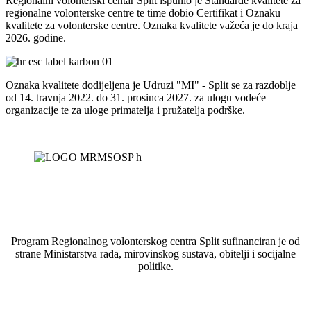
Regionalni volonterski centar Split ispunio je Standarde kvalitete za
regionalne volonterske centre te time dobio Certifikat i Oznaku
kvalitete za volonterske centre. Oznaka kvalitete važeća je do kraja
2026. godine.
Oznaka kvalitete dodijeljena je Udruzi "MI" - Split se za razdoblje
od 14. travnja 2022. do 31. prosinca 2027. za ulogu vodeće
organizacije te za uloge primatelja i pružatelja podrške.
Program Regionalnog volonterskog centra Split sufinanciran je od
strane Ministarstva rada, mirovinskog sustava, obitelji i socijalne
politike.