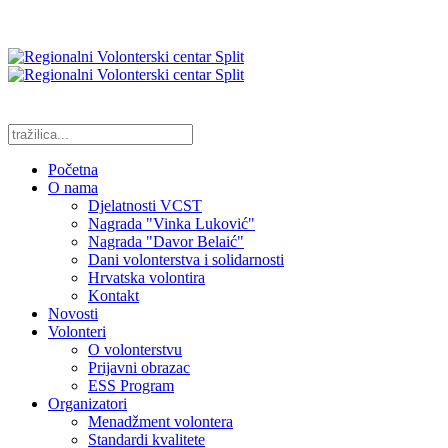
Početna
O nama
Djelatnosti VCST
Nagrada "Vinka Luković"
Nagrada "Davor Belaić"
Dani volonterstva i solidarnosti
Hrvatska volontira
Kontakt
Novosti
Volonteri
O volonterstvu
Prijavni obrazac
ESS Program
Organizatori
Menadžment volontera
Standardi kvalitete