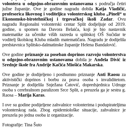
volontera u odgojno-obrazovnim ustanovama
s područja četiri
južne županije. Ove je godine nagradu dobila
Katja Vladičić,
profesorica likovnog i voditeljica volonterskog kluba „Pineli“ u
Ekonomsko-birotehničkoj i trgovačkoj školi Zadar
. Ovu
nagradu Regionalni volonterski centar Split dodjeljuje od 2019.
godine, u spomen na Davora Belaića, koji je bio nastavnik
matematike za učenike viših razreda u splitskoj OŠ Sućidar te
voditelj školskog Kluba mladih matematičara. Nagradu je dodijelila
predstavnica Splitsko-dalmatinske županije Helena Bandalović.
Ove godine
priznanje za poseban doprinos razvoju volonterstva
u odgojno-obrazovnim ustanovama
dobila je
Anđela Divić iz
Srednje škole fra Andrije Kačića Miošića Makarska
.
Ove godine je dodijeljeno i posthumno priznanje
Anti Raosu
za
aktivistički doprinos i borbu za prava osoba s invaliditetom.
Priznanje je dodijelila Snježana Ćatović, dopredsjednica Udruge
osoba s cerebralnom paralizom Srce Split, a preuzela ga je sestra g.
Raosa –
Marija Karas
.
I ove su godine podijeljene zahvalnice volonterima i podupirateljima
volonterskog rada. Zbog epidemiološke situacije, zahvalnice je
preuzela po jedna osoba iz organizacije.
Fotografije: Tina Šuto