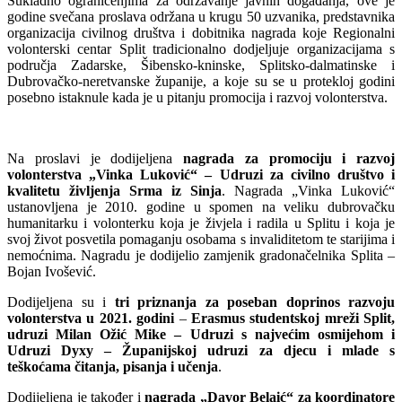
Sukladno ograničenjima za održavanje javnih događanja, ove je
godine svečana proslava održana u krugu 50 uzvanika, predstavnika
organizacija civilnog društva i dobitnika nagrada koje Regionalni
volonterski centar Split tradicionalno dodjeljuje organizacijama s
područja Zadarske, Šibensko-kninske, Splitsko-dalmatinske i
Dubrovačko-neretvanske županije, a koje su se u protekloj godini
posebno istaknule kada je u pitanju promocija i razvoj volonterstva.
Na proslavi je dodijeljena
nagrada za promociju i razvoj
volonterstva „Vinka Luković“ – Udruzi za civilno društvo i
kvalitetu življenja Srma iz Sinja
. Nagrada „Vinka Luković“
ustanovljena je 2010. godine u spomen na veliku dubrovačku
humanitarku i volonterku koja je živjela i radila u Splitu i koja je
svoj život posvetila pomaganju osobama s invaliditetom te starijima i
nemoćnima. Nagradu je dodijelio zamjenik gradonačelnika Splita –
Bojan Ivošević.
Dodijeljena su i
tri priznanja za poseban doprinos razvoju
volonterstva u 2021. godini
–
Erasmus studentskoj mreži Split,
udruzi Milan Ožić Mike – Udruzi s najvećim osmijehom i
Udruzi Dyxy – Županijskoj udruzi za djecu i mlade s
teškoćama čitanja, pisanja i učenja
.
Dodijeljena je također i
nagrada „Davor Belaić“ za koordinatore