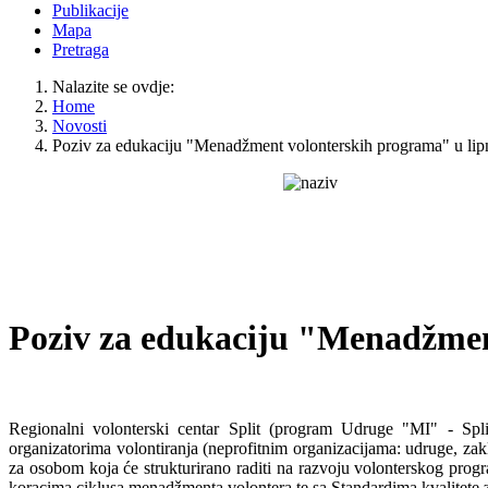
Publikacije
Mapa
Pretraga
Nalazite se ovdje:
Home
Novosti
Poziv za edukaciju "Menadžment volonterskih programa" u lip
Poziv za edukaciju "Menadžmen
Regionalni volonterski centar Split (program Udruge "MI" - Spli
organizatorima volontiranja (neprofitnim organizacijama: udruge, zaklad
za osobom koja će strukturirano raditi na razvoju volonterskog pro
koracima ciklusa menadžmenta volontera te sa Standardima kvalitete 