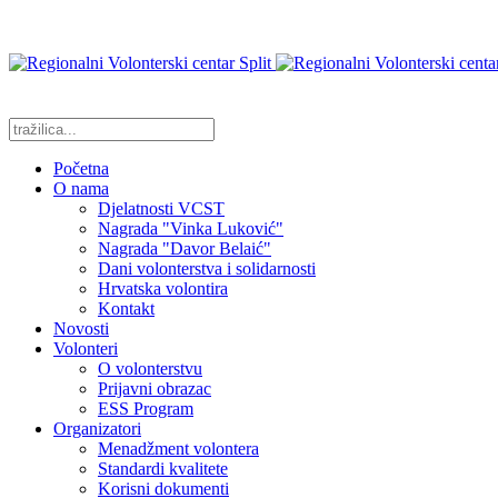
Početna
O nama
Djelatnosti VCST
Nagrada "Vinka Luković"
Nagrada "Davor Belaić"
Dani volonterstva i solidarnosti
Hrvatska volontira
Kontakt
Novosti
Volonteri
O volonterstvu
Prijavni obrazac
ESS Program
Organizatori
Menadžment volontera
Standardi kvalitete
Korisni dokumenti