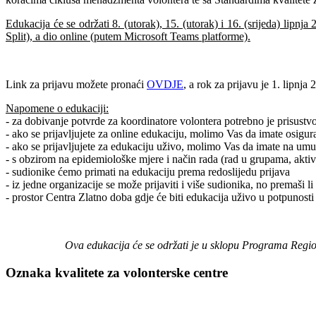
Edukacija će se održati 8. (utorak), 15. (utorak) i 16. (srijeda) lipn
Split), a dio online (putem Microsoft Teams platforme).
Link za prijavu možete pronaći
OVDJE
, a rok za prijavu je 1. lipnja
Napomene o edukaciji:
- za dobivanje potvrde za koordinatore volontera potrebno je prisustvo
- ako se prijavljujete za online edukaciju, molimo Vas da imate osigu
- ako se prijavljujete za edukaciju uživo, molimo Vas da imate na umu
- s obzirom na epidemiološke mjere i način rada (rad u grupama, aktivn
- sudionike ćemo primati na edukaciju prema redoslijedu prijava
- iz jedne organizacije se može prijaviti i više sudionika, no premaši 
- prostor Centra Zlatno doba gdje će biti edukacija uživo u potpunost
Ova edukacija će se održati je u sklopu Programa Regiona
Oznaka kvalitete za volonterske centre