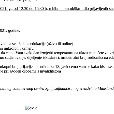
ja 2021. g., od 12:30 do 16:30 h, u hibridnom obliku - dio prijavljenih
 2021. godine.
vati na sva 3 dana edukacije (uživo ili online)
ran mikrofon i kameru
 da ćemo Vam svaki dan izmjeriti temperaturu na ulazu te da ćete za vrij
o sudjelovanje, dijeljenje iskustava), maksimalni broj sudionika na eduk
li ukupni broj prijavljenih sudionika 18, javit ćemo vam se kako biste se
i je prilagođen osobama s invaliditetom
lnog volonterskog centra Split, sufinanciranog sredstvima Ministarstva 