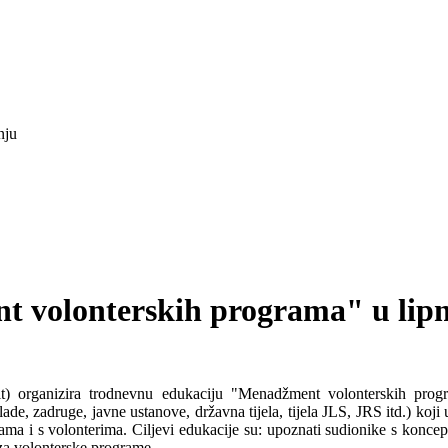
nju
t volonterskih programa" u lip
t) organizira trodnevnu edukaciju "Menadžment volonterskih progr
e, zadruge, javne ustanove, državna tijela, tijela JLS, JRS itd.) koji u
grama i s volonterima. Ciljevi edukacije su: upoznati sudionike s kon
za volonterske programe.