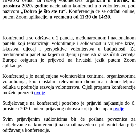
Hrvatski centar za razvoj volonterstva organizira
u utorak, 8.
prosinca 2020. godine
nacionalnu konferenciju o volonterstvu pod
nazivom
„Dobro je što ste tu“
. Konferencija će se održati online,
putem Zoom aplikacije,
u vremenu od 11:30 do 14:30
.
Konferencija se održava u 2 panela, međunarodnom i nacionalnom
panelu koji tematiziraju volontiranje i solidarnost u vrijeme krize,
iskustva, utjecaj i perspektive volonterstva u budućnosti. Za
međunarodni panel na kojem sudjeluju panelisti iz različitih zemalja
Europe osiguran je prijevod na hrvatski jezik putem Zoom
aplikacije.
Konferencija je namijenjena volonterskim centrima, organizatorima
volontiranja, kao i ostalim relevantnim dionicima i donositeljima
odluka u području razvoja volonterstva. Cijeli program konferencije
možete preuzeti
ovdje
.
Sudjelovanje na konferenciji potrebno je prijaviti najkasnije do 6.
prosinca 2020. putem prijavnog obrasca koji je dostupan
ovdje
.
Svim prijavljenim sudionicima bit će poslana poveznica za
sudjelovanje na konferenciji na e-mail naveden u prijavnici dan prije
održavanja konferencije.