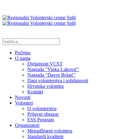
Početna
O nama
Djelatnosti VCST
Nagrada "Vinka Luković"
Nagrada "Davor Belaić"
Dani volonterstva i solidarnosti
Hrvatska volontira
Kontakt
Novosti
Volonteri
O volonterstvu
Prijavni obrazac
ESS Program
Organizatori
Menadžment volontera
Standardi kvalitete