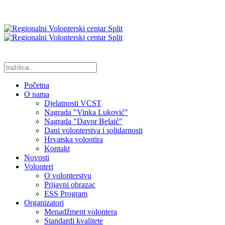
Početna
O nama
Djelatnosti VCST
Nagrada "Vinka Luković"
Nagrada "Davor Belaić"
Dani volonterstva i solidarnosti
Hrvatska volontira
Kontakt
Novosti
Volonteri
O volonterstvu
Prijavni obrazac
ESS Program
Organizatori
Menadžment volontera
Standardi kvalitete