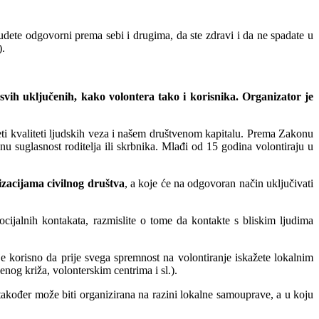
 budete odgovorni prema sebi i drugima, da ste zdravi i da ne spadate u
).
 svih uključenih, kako volontera tako i korisnika. Organizator je
eti kvaliteti ljudskih veza i našem društvenom kapitalu. Prema Zakonu
suglasnost roditelja ili skrbnika. Mlađi od 15 godina volontiraju u
izacijama civilnog društva
, a koje će na odgovoran način uključivati
ocijalnih kontakata, razmislite o tome da kontakte s bliskim ljudima
e korisno da prije svega spremnost na volontiranje iskažete lokalnim
enog križa, volonterskim centrima i sl.).
također može biti organizirana na razini lokalne samouprave, a u koju