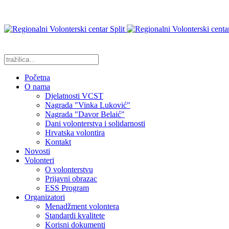
Početna
O nama
Djelatnosti VCST
Nagrada "Vinka Luković"
Nagrada "Davor Belaić"
Dani volonterstva i solidarnosti
Hrvatska volontira
Kontakt
Novosti
Volonteri
O volonterstvu
Prijavni obrazac
ESS Program
Organizatori
Menadžment volontera
Standardi kvalitete
Korisni dokumenti