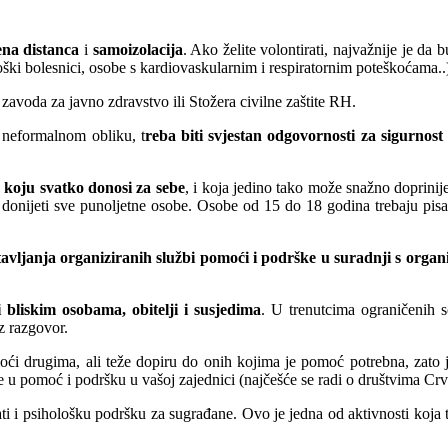
ena distanca
i
samoizolacija
. Ako želite volontirati, najvažnije je da
oški bolesnici, osobe s kardiovaskularnim i respiratornim poteškoćama..
avoda za javno zdravstvo ili Stožera civilne zaštite RH.
i neformalnom obliku, t
reba biti svjestan odgovornosti za sigurnost
 koju svatko donosi za sebe
, i koja jedino tako može snažno doprinij
ijeti sve punoljetne osobe. Osobe od 15 do 18 godina trebaju pisanu 
avljanja organiziranih službi pomoći i podrške u suradnji s organ
 bliskim osobama, obitelji i susjedima
. U trenutcima ograničenih s
z razgovor.
ći drugima, ali teže dopiru do onih kojima je pomoć potrebna, zato j
ne u pomoć i podršku u vašoj zajednici (najčešće se radi o društvima Crv
ati i psihološku podršku za sugrađane. Ovo je jedna od aktivnosti koja 