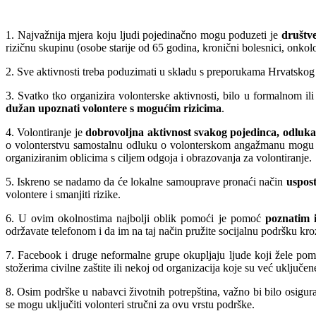
1. Najvažnija mjera koju ljudi pojedinačno mogu poduzeti je
društv
rizičnu skupinu (osobe starije od 65 godina, kronični bolesnici, onkol
2. Sve aktivnosti treba poduzimati u skladu s preporukama Hrvatskog z
3. Svatko tko organizira volonterske aktivnosti, bilo u formalnom il
dužan upoznati volontere s mogućim rizicima
.
4. Volontiranje je
dobrovoljna aktivnost svakog pojedinca, odluka
o volonterstvu samostalnu odluku o volonterskom angažmanu mogu don
organiziranim oblicima s ciljem odgoja i obrazovanja za volontiranje.
5. Iskreno se nadamo da će lokalne samouprave pronaći način
uspost
volontere i smanjiti rizike.
6. U ovim okolnostima najbolji oblik pomoći je pomoć
poznatim i
održavate telefonom i da im na taj način pružite socijalnu podršku kro
7. Facebook i druge neformalne grupe okupljaju ljude koji žele pomo
stožerima civilne zaštite ili nekoj od organizacija koje su već uključe
8. Osim podrške u nabavci životnih potrepština, važno bi bilo osigur
se mogu uključiti volonteri stručni za ovu vrstu podrške.