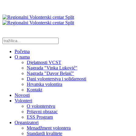
Početna
O nama
Djelatnosti VCST
Nagrada "Vinka Luković"
Nagrada "Davor Belaić"
Dani volonterstva i solidarnosti
Hrvatska volontira
Kontakt
Novosti
Volonteri
O volonterstvu
Prijavni obrazac
ESS Program
Organizatori
Menadžment volontera
Standardi kvalitete