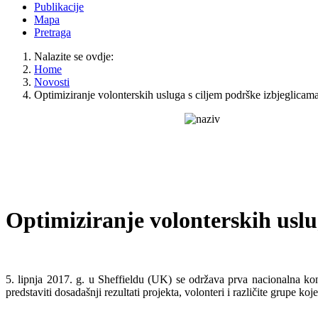
Publikacije
Mapa
Pretraga
Nalazite se ovdje:
Home
Novosti
Optimiziranje volonterskih usluga s ciljem podrške izbjeglicam
Optimiziranje volonterskih uslu
5. lipnja 2017. g. u Sheffieldu (UK) se održava prva nacionalna k
predstaviti dosadašnji rezultati projekta, volonteri i različite grupe k