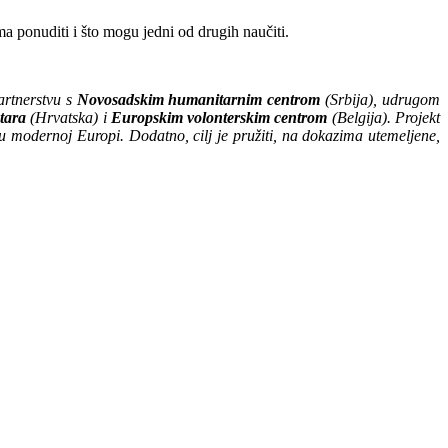
ma ponuditi i što mogu jedni od drugih naučiti.
rtnerstvu s
Novosadskim humanitarnim centrom
(Srbija), udrugom
tara
(Hrvatska) i
Europskim volonterskim centrom
(Belgija). Projekt
 u modernoj Europi. Dodatno, cilj je pružiti, na dokazima utemeljene,