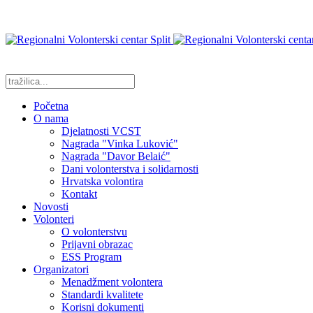
Početna
O nama
Djelatnosti VCST
Nagrada "Vinka Luković"
Nagrada "Davor Belaić"
Dani volonterstva i solidarnosti
Hrvatska volontira
Kontakt
Novosti
Volonteri
O volonterstvu
Prijavni obrazac
ESS Program
Organizatori
Menadžment volontera
Standardi kvalitete
Korisni dokumenti