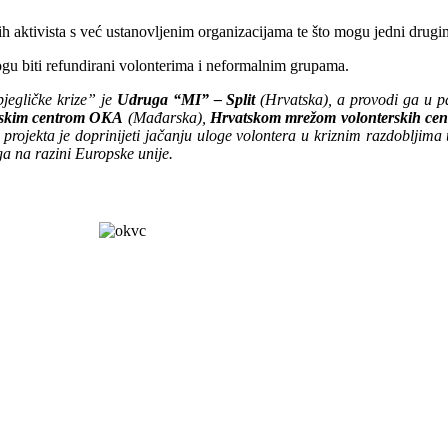
ih aktivista s već ustanovljenim organizacijama te što mogu jedni drugi
ogu biti refundirani volonterima i neformalnim grupama.
bjegličke krize” je
Udruga “MI” – Split
(Hrvatska), a provodi ga u pa
rskim centrom OKA
(Mađarska),
Hrvatskom mrežom volonterskih cen
projekta je doprinijeti jačanju uloge volontera u kriznim razdobljima
ga na razini Europske unije.