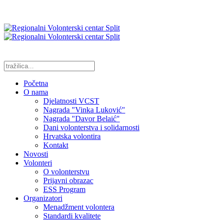
Početna
O nama
Djelatnosti VCST
Nagrada "Vinka Luković"
Nagrada "Davor Belaić"
Dani volonterstva i solidarnosti
Hrvatska volontira
Kontakt
Novosti
Volonteri
O volonterstvu
Prijavni obrazac
ESS Program
Organizatori
Menadžment volontera
Standardi kvalitete