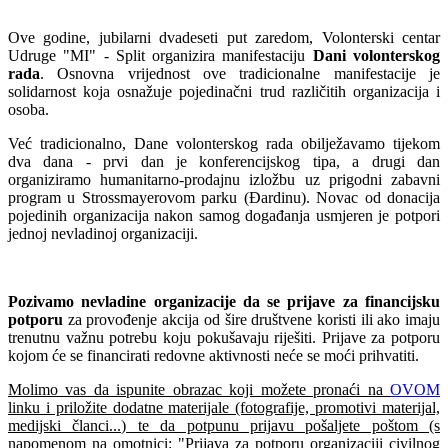
Ove godine, jubilarni dvadeseti put zaredom, Volonterski centar
Udruge "MI" - Split organizira manifestaciju
Dani volonterskog
rada
. Osnovna vrijednost ove tradicionalne manifestacije je
solidarnost koja osnažuje pojedinačni trud različitih organizacija i
osoba.
Već tradicionalno, Dane volonterskog rada obilježavamo tijekom
dva dana - prvi dan je konferencijskog tipa, a drugi dan
organiziramo humanitarno-prodajnu izložbu uz prigodni zabavni
program u Strossmayerovom parku (Đardinu). Novac od donacija
pojedinih organizacija nakon samog događanja usmjeren je potpori
jednoj nevladinoj organizaciji.
Pozivamo nevladine organizacije da se prijave za financijsku
potporu
za provođenje akcija od šire društvene koristi ili ako imaju
trenutnu važnu potrebu koju pokušavaju riješiti. Prijave za potporu
kojom će se financirati redovne aktivnosti neće se moći prihvatiti.
Molimo vas da ispunite obrazac koji možete pronaći na
OVOM
linku i priložite dodatne materijale (fotografije, promotivi materijal,
medijski članci...) te da potpunu prijavu pošaljete poštom (s
napomenom na omotnici: "Prijava za potporu organizaciji civilnog