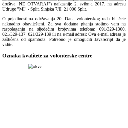
društva. NE OTVARAJ") najkasnije 2. svibnja 2017. na adresu
Udruge "MI" - Split, Sinjska 7/II, 21 000 Split.
O pojedinostima održavanja 20. Dana volonterskog rada bit ćete
naknadno obaviješteni. Za sva dodatna pitanja stojimo vam na
raspolaganju na sljedećim brojevima telefona: 091/329-1300,
021/329-137, 021/329-139 ili na e-mail adresi:
Ova e-mail adresa je
zaštićena od spambota. Potrebno je omogućiti JavaScript da je
vidite.
.
Oznaka kvalitete za volonterske centre