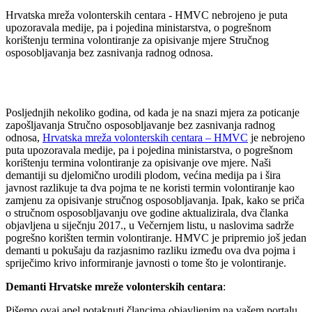
Hrvatska mreža volonterskih centara - HMVC nebrojeno je puta
upozoravala medije, pa i pojedina ministarstva, o pogrešnom
korištenju termina volontiranje za opisivanje mjere Stručnog
osposobljavanja bez zasnivanja radnog odnosa.
Posljednjih nekoliko godina, od kada je na snazi mjera za poticanje
zapošljavanja Stručno osposobljavanje bez zasnivanja radnog
odnosa,
Hrvatska mreža volonterskih centara – HMVC
je nebrojeno
puta upozoravala medije, pa i pojedina ministarstva, o pogrešnom
korištenju termina volontiranje za opisivanje ove mjere. Naši
demantiji su djelomično urodili plodom, većina medija pa i šira
javnost razlikuje ta dva pojma te ne koristi termin volontiranje kao
zamjenu za opisivanje stručnog osposobljavanja. Ipak, kako se priča
o stručnom osposobljavanju ove godine aktualizirala, dva članka
objavljena u siječnju 2017., u Večernjem listu, u naslovima sadrže
pogrešno korišten termin volontiranje. HMVC je pripremio još jedan
demanti u pokušaju da razjasnimo razliku između ova dva pojma i
spriječimo krivo informiranje javnosti o tome što je volontiranje.
Demanti Hrvatske mreže volonterskih centara
:
Pišemo ovaj apel potaknuti člancima objavljenim na vašem portalu,