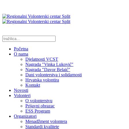
Početna
O nama
Djelatnosti VCST
Nagrada "Vinka Luković"
Nagrada "Davor Belaić"
Dani volonterstva i solidarnosti
Hrvatska volontira
Kontakt
Novosti
Volonteri
O volonterstvu
Prijavni obrazac
ESS Program
Organizatori
Menadžment volontera
Standardi kvalitete