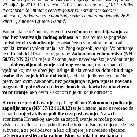
23. siječnja 2017. i 29. siječnja 2017., pod naslovima
„Od 1. ožujka
‘volontirat’ će i mladi s četverogodišnjom srednjom školom“
odnosno
„Naknada za volontiranje svim će mladima iznositi 2620
kuna“
, autorice Ljubice Gatarić.
Budući da se u člancima govori o
stručnom osposobljavanju za
rad bez zasnivanja radnog odnosa
, a u naslovima se pogrešno
koristi termin
volontiranje
pokušat ćemo vam ukratko pojasniti
razliku između volontiranja i stručnog osposobljavanja. Volontiranje
je u Republici Hrvatskoj regulirano
Zakonom o volonterstvu (NN
58/07; NN 22/13)
te je u Zakonu jasno navedeno što je volontiranje:
„…
dobrovoljno ulaganje osobnog vremena
, truda, znanja i
vještina kojima se obavljaju usluge ili aktivnosti
za dobrobit druge
osobe ili za zajedničku dobrobit
, a obavljaju ih osobe na način
predviđen ovim Zakonom,
bez postojanja uvjeta isplate novčane
nagrade ili potraživanja druge imovinske koristi za obavljeno
volontiranje
, ako ovim Zakonom nije drukčije određeno.“
Stručno osposobljavanje
je pak regulirano
Zakonom o poticanju
zapošljavanja (NN 57/12 i 120/12)
te je u istom jasno navedeno da
se radi o
mjeri aktivne politike u zapošljavanju
. Na web
stranicama Hrvatskog zavoda za zapošljavanje se može pronaći
visina naknade koju će primiti osobe koje koriste ovu mjeru te iznosi
subvencija za poslodavce, a kao cilj mjere je navedeno sljedeće:
„Osiguranje stjecanja radnog iskustva mladim osobama u