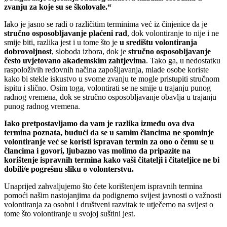
zvanju za koje su se školovale.“
Iako je jasno se radi o različitim terminima već iz činjenice da je
stručno osposobljavanje plaćeni rad
, dok volontiranje to nije i ne
smije biti, razlika jest i u tome što je
u središtu volontiranja
dobrovoljnost
, sloboda izbora, dok je
stručno osposobljavanje
često uvjetovano akademskim zahtjevima
. Tako ga, u nedostatku
raspoloživih redovnih načina zapošljavanja, mlade osobe koriste
kako bi stekle iskustvo u svome zvanju te mogle pristupiti stručnom
ispitu i slično. Osim toga, volontirati se ne smije u trajanju punog
radnog vremena, dok se stručno osposobljavanje obavlja u trajanju
punog radnog vremena.
Iako pretpostavljamo da vam je razlika između ova dva
termina poznata, budući da se u samim člancima ne spominje
volontiranje već se koristi ispravan termin za ono o čemu se u
člancima i govori, ljubazno vas molimo da pripazite na
korištenje ispravnih termina kako vaši čitatelji i čitateljice ne bi
dobili/e pogrešnu sliku o volonterstvu.
Unaprijed zahvaljujemo što ćete korištenjem ispravnih termina
pomoći našim nastojanjima da podignemo svijest javnosti o važnosti
volontiranja za osobni i društveni razvitak te utječemo na svijest o
tome što volontiranje u svojoj suštini jest.