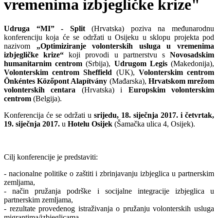
vremenima izbjegličke krize"
Udruga “MI” - Split
(Hrvatska) poziva na međunarodnu
konferenciju koja će se održati u Osijeku u sklopu projekta pod
nazivom
„Optimiziranje volonterskih usluga u vremenima
izbjegličke krize“
koji provodi u partnerstvu s
Novosadskim
humanitarnim centrom
(Srbija),
Udrugom Legis
(Makedonija),
Volonterskim centrom Sheffield
(UK),
Volonterskim centrom
Önkéntes Közőpont Alapítvány
(Mađarska),
Hrvatskom mrežom
volonterskih centara
(Hrvatska) i
Europskim volonterskim
centrom
(Belgija).
Konferencija će se održati
u
srijedu, 18. siječnja 2017. i četvrtak,
19. siječnja 2017.
u
Hotelu Osijek
(Šamačka ulica 4, Osijek).
Cilj konferencije je predstaviti:
- nacionalne politike o zaštiti i zbrinjavanju izbjeglica u partnerskim
zemljama,
- način pružanja podrške i socijalne integracije izbjeglica u
partnerskim zemljama,
- rezultate provedenog istraživanja o pružanju volonterskih usluga
migrantima/izbjeglicama