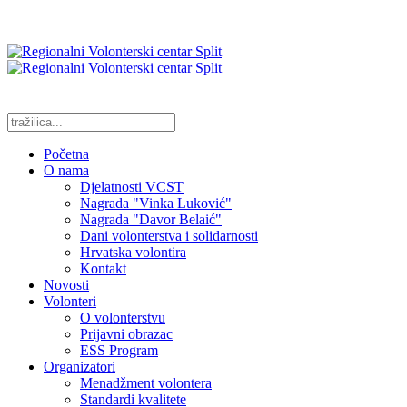
Početna
O nama
Djelatnosti VCST
Nagrada "Vinka Luković"
Nagrada "Davor Belaić"
Dani volonterstva i solidarnosti
Hrvatska volontira
Kontakt
Novosti
Volonteri
O volonterstvu
Prijavni obrazac
ESS Program
Organizatori
Menadžment volontera
Standardi kvalitete