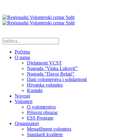
Početna
O nama
Djelatnosti VCST
Nagrada "Vinka Luković"
Nagrada "Davor Belaić"
Dani volonterstva i solidarnosti
Hrvatska volontira
Kontakt
Novosti
Volonteri
O volonterstvu
Prijavni obrazac
ESS Program
Organizatori
Menadžment volontera
Standardi kvalitete