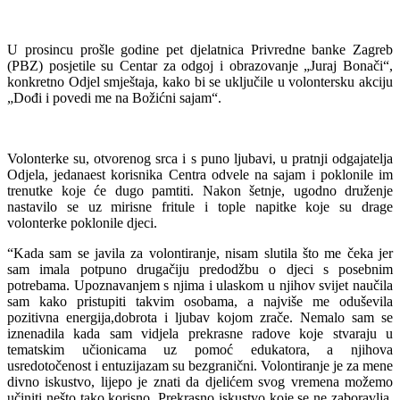
U prosincu prošle godine pet djelatnica Privredne banke Zagreb
(PBZ) posjetile su Centar za odgoj i obrazovanje „Juraj Bonači“,
konkretno Odjel smještaja, kako bi se uključile u volontersku akciju
„Dođi i povedi me na Božićni sajam“.
Volonterke su, otvorenog srca i s puno ljubavi, u pratnji odgajatelja
Odjela, jedanaest korisnika Centra odvele na sajam i poklonile im
trenutke koje će dugo pamtiti. Nakon šetnje, ugodno druženje
nastavilo se uz mirisne fritule i tople napitke koje su drage
volonterke poklonile djeci.
“Kada sam se javila za volontiranje, nisam slutila što me čeka jer
sam imala potpuno drugačiju predodžbu o djeci s posebnim
potrebama. Upoznavanjem s njima i ulaskom u njihov svijet naučila
sam kako pristupiti takvim osobama, a najviše me oduševila
pozitivna energija,dobrota i ljubav kojom zrače. Nemalo sam se
iznenadila kada sam vidjela prekrasne radove koje stvaraju u
tematskim učionicama uz pomoć edukatora, a njihova
usredotočenost i entuzijazam su bezgranični. Volontiranje je za mene
divno iskustvo, lijepo je znati da djelićem svog vremena možemo
učiniti nešto tako korisno. Prekrasno iskustvo koje se ne zaboravlja,