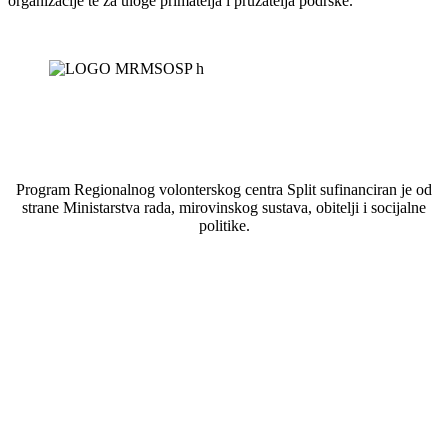
organizacije te za uloge primatelja i pružatelja podrške.
Program Regionalnog volonterskog centra Split sufinanciran je od
strane Ministarstva rada, mirovinskog sustava, obitelji i socijalne
politike.