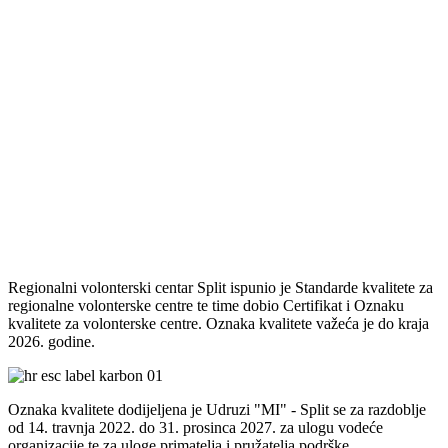
Regionalni volonterski centar Split ispunio je Standarde kvalitete za
regionalne volonterske centre te time dobio Certifikat i Oznaku
kvalitete za volonterske centre. Oznaka kvalitete važeća je do kraja
2026. godine.
Oznaka kvalitete dodijeljena je Udruzi "MI" - Split se za razdoblje
od 14. travnja 2022. do 31. prosinca 2027. za ulogu vodeće
organizacije te za uloge primatelja i pružatelja podrške.