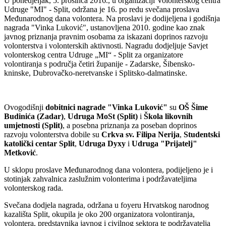
U ponedjeljak, 5. prosinca 2016., u organizaciji Volonterskog centra
Udruge "MI" - Split, održana je 16. po redu svečana proslava
Međunarodnog dana volontera. Na proslavi je dodijeljena i godišnja
nagrada "Vinka Luković", ustanovljena 2010. godine kao znak
javnog priznanja pravnim osobama za iskazani doprinos razvoju
volonterstva i volonterskih aktivnosti. Nagradu dodjeljuje Savjet
volonterskog centra Udruge „MI“ - Split za organizatore
volontiranja s područja četiri županije - Zadarske, Šibensko-
kninske, Dubrovačko-neretvanske i Splitsko-dalmatinske.
Ovogodišnji
dobitnici nagrade "Vinka Luković"
su
OŠ Šime
Budinića (Zadar)
,
Udruga MoSt (Split)
i
Škola likovnih
umjetnosti (Split)
, a posebna priznanja za poseban doprinos
razvoju volonterstva dobile su
Crkva sv. Filipa Nerija
,
Studentski
katolički centar Split
,
Udruga Dyxy
i
Udruga "Prijatelj"
Metković
.
U sklopu proslave Međunarodnog dana volontera, podijeljeno je i
stotinjak zahvalnica zaslužnim volonterima i podržavateljima
volonterskog rada.
Svečana dodjela nagrada, održana u foyeru Hrvatskog narodnog
kazališta Split, okupila je oko 200 organizatora volontiranja,
volontera, predstavnika javnog i civilnog sektora te podržavatelja