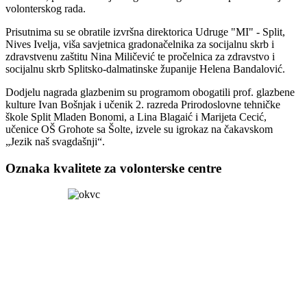
volonterskog rada.
Prisutnima su se obratile izvršna direktorica Udruge "MI" - Split,
Nives Ivelja, viša savjetnica gradonačelnika za socijalnu skrb i
zdravstvenu zaštitu Nina Miličević te pročelnica za zdravstvo i
socijalnu skrb Splitsko-dalmatinske županije Helena Bandalović.
Dodjelu nagrada glazbenim su programom obogatili prof. glazbene
kulture Ivan Bošnjak i učenik 2. razreda Prirodoslovne tehničke
škole Split Mladen Bonomi, a Lina Blagaić i Marijeta Cecić,
učenice OŠ Grohote sa Šolte, izvele su igrokaz na čakavskom
„Jezik naš svagdašnji“.
Oznaka kvalitete za volonterske centre