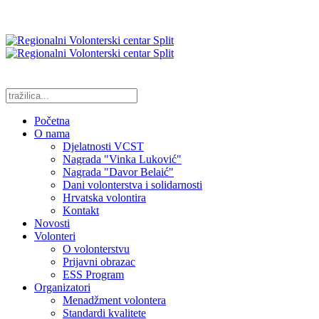
Početna
O nama
Djelatnosti VCST
Nagrada "Vinka Luković"
Nagrada "Davor Belaić"
Dani volonterstva i solidarnosti
Hrvatska volontira
Kontakt
Novosti
Volonteri
O volonterstvu
Prijavni obrazac
ESS Program
Organizatori
Menadžment volontera
Standardi kvalitete