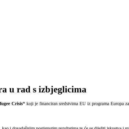
a u rad s izbjeglicima
fugee Crisis“
koji je financiran sredstvima EU iz programa Europa z
 kao i dosadašnjim postignutim rezultatima te će se dijeliti iskustva i m