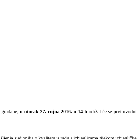
a građane,
u utorak 27. rujna 2016. u 14 h
održat će se prvi uvodni
išljenja sudionika o kvalitetu u radu s izbjeglicama tijekom izbjegličke