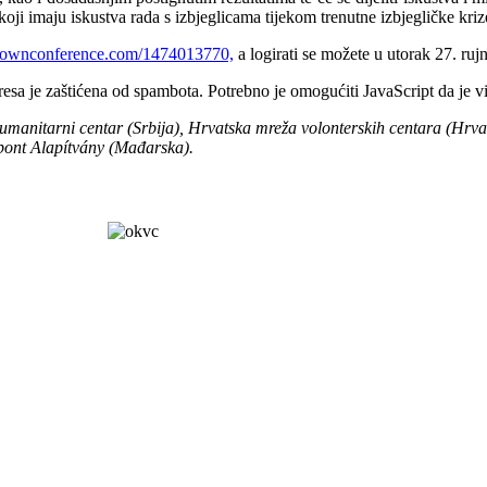
oji imaju iskustva rada s izbjeglicama tijekom trenutne izbjegličke kriz
myownconference.com/1474013770,
a logirati se možete u utorak 27. ruj
esa je zaštićena od spambota. Potrebno je omogućiti JavaScript da je vi
humanitarni centar (Srbija), Hrvatska mreža volonterskih centara (Hrvat
zpont Alapítvány (Mađarska).