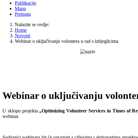
Publikacije
Mapa
Pretraga
Nalazite se ovdje:
Home
Novosti
Webinar o uključivanju volontera u rad s izbjeglicima
Webinar o uključivanju volonter
U sklopu projekta
„Optimizing Volunteer Services in Times of Re
webinar.
Sudionici webinara bit će upoznati s ciljevima i aktivnostima projekta,