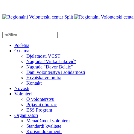
Početna
O nama
Djelatnosti VCST
Nagrada "Vinka Luković"
Nagrada "Davor Belaić"
Dani volonterstva i solidarnosti
Hrvatska volontira
Kontakt
Novosti
Volonteri
O volonterstvu
Prijavni obrazac
ESS Program
Organizatori
Menadžment volontera
Standardi kvalitete
Korisni dokumenti