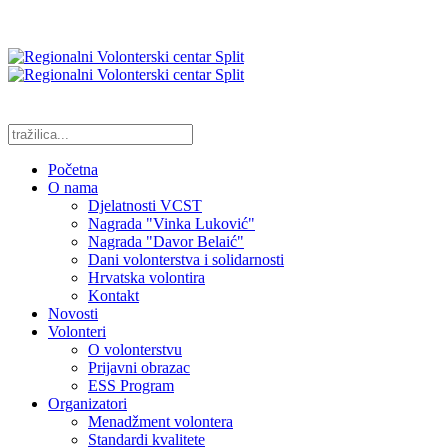
Početna
O nama
Djelatnosti VCST
Nagrada "Vinka Luković"
Nagrada "Davor Belaić"
Dani volonterstva i solidarnosti
Hrvatska volontira
Kontakt
Novosti
Volonteri
O volonterstvu
Prijavni obrazac
ESS Program
Organizatori
Menadžment volontera
Standardi kvalitete