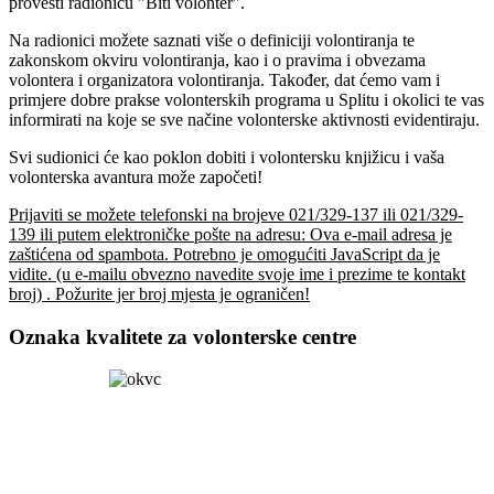
provesti radionicu "Biti volonter".
Na radionici možete saznati više o definiciji volontiranja te
zakonskom okviru volontiranja, kao i o pravima i obvezama
volontera i organizatora volontiranja. Također, dat ćemo vam i
primjere dobre prakse volonterskih programa u Splitu i okolici te vas
informirati na koje se sve načine volonterske aktivnosti evidentiraju.
Svi sudionici će kao poklon dobiti i volontersku knjižicu i vaša
volonterska avantura može započeti!
Prijaviti se možete telefonski na brojeve 021/329-137 ili 021/329-
139 ili putem elektroničke pošte na adresu:
Ova e-mail adresa je
zaštićena od spambota. Potrebno je omogućiti JavaScript da je
vidite.
(u e-mailu obvezno navedite svoje ime i prezime te kontakt
broj) . Požurite jer broj mjesta je ograničen!
Oznaka kvalitete za volonterske centre