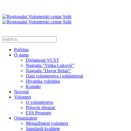
Početna
O nama
Djelatnosti VCST
Nagrada "Vinka Luković"
Nagrada "Davor Belaić"
Dani volonterstva i solidarnosti
Hrvatska volontira
Kontakt
Novosti
Volonteri
O volonterstvu
Prijavni obrazac
ESS Program
Organizatori
Menadžment volontera
Standardi kvalitete