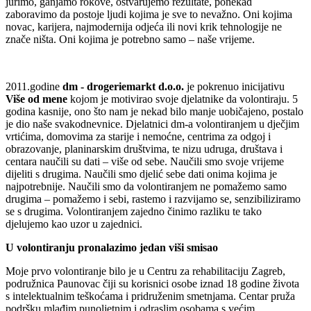
jurimo, ganjamo rokove, ostvarujemo rezultate, ponekad
zaboravimo da postoje ljudi kojima je sve to nevažno. Oni kojima
novac, karijera, najmodernija odjeća ili novi krik tehnologije ne
znače ništa. Oni kojima je potrebno samo – naše vrijeme.
2011.godine
dm - drogeriemarkt d.o.o.
je pokrenuo inicijativu
Više od mene
kojom je motivirao svoje djelatnike da volontiraju. 5
godina kasnije, ono što nam je nekad bilo manje uobičajeno, postalo
je dio naše svakodnevnice. Djelatnici dm-a volontiranjem u dječjim
vrtićima, domovima za starije i nemoćne, centrima za odgoj i
obrazovanje, planinarskim društvima, te nizu udruga, društava i
centara naučili su dati – više od sebe. Naučili smo svoje vrijeme
dijeliti s drugima. Naučili smo djelić sebe dati onima kojima je
najpotrebnije. Naučili smo da volontiranjem ne pomažemo samo
drugima – pomažemo i sebi, rastemo i razvijamo se, senzibiliziramo
se s drugima. Volontiranjem zajedno činimo razliku te tako
djelujemo kao uzor u zajednici.
U volontiranju pronalazimo jedan viši smisao
Moje prvo volontiranje bilo je u Centru za rehabilitaciju Zagreb,
podružnica Paunovac čiji su korisnici osobe iznad 18 godine života
s intelektualnim teškoćama i pridruženim smetnjama. Centar pruža
podršku mlađim punoljetnim i odraslim osobama s većim