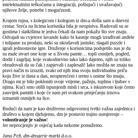
intelektualnim teškoćama u integraciji, poštujući i uvažavajući
njihove želje, potrebe i mogućnosti.
Krajem rujna, s kolegicom i kolegom iz dm-a došla sam u dnevni
centar. Sreća na licima korisnika bila je neopisiva. Radovali su se
gostima i slatkišima te jedva čekali da nam pokažu što sve znaju.
Odvajali su cvjetove lavande kako bi kasnije mogli izrađivati anđele
i tulipane za prodaju, neki su ukrašavali jastuke, slagali puzzle i
igrali jednostavne igre. Druženje s korisnicima podsjetilo nas je da
su male stvari one koje se u životu pamte… topli osmijeh, pogled,
dodir i zagrljaj, koje svakodnevno tako lako dajemo, njih su toliko
obradovali da su čak i zapjevali i zaplesali! Iako možda ne znaju na
pravi način to izraziti, svaki od njih ima svoju individualnu priču
koju žive iz dana u dan, neopterećeni i sretni s onime što imaju.
Drago mi je bilo pokloniti svoje vrijeme, pažnju, toplinu i ljubav s
njima. Kući smo otišli ispunjenih misli i srca, s iskustvom koje ćemo
zauvijek pamtiti i koje će nam pri svakom prisjećanju iznova
izmamiti osmijeh na lice.
Budući da nam je kao društveno odgovornoj tvrtki važna zajednica i
društvo u kojem djelujemo, dm je postavio trajno usmjerenje –
volontiranje je važno
!
Jer neprocjenjiv je osjećaj kada nekome pomažemo.
Jana Pelt, dm-drogerie markt d.o.o.