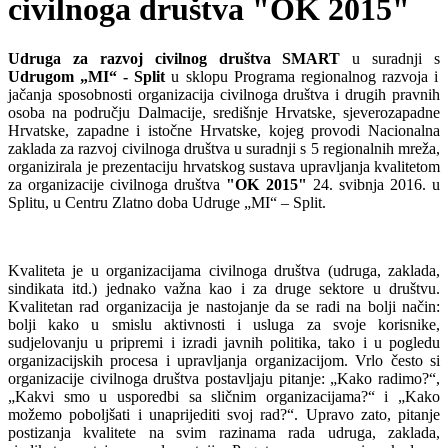
civilnoga društva "OK 2015"
Udruga za razvoj civilnog društva SMART
u suradnji s
Udrugom „MI“ - Split
u sklopu Programa regionalnog razvoja i
jačanja sposobnosti organizacija civilnoga društva i drugih pravnih
osoba na području Dalmacije, središnje Hrvatske, sjeverozapadne
Hrvatske, zapadne i istočne Hrvatske, kojeg provodi Nacionalna
zaklada za razvoj civilnoga društva u suradnji s 5 regionalnih mreža,
organizirala je prezentaciju hrvatskog sustava upravljanja kvalitetom
za organizacije civilnoga društva
"OK 2015"
24. svibnja 2016. u
Splitu, u Centru Zlatno doba Udruge „MI“ – Split.
Kvaliteta je u organizacijama civilnoga društva (udruga, zaklada,
sindikata itd.) jednako važna kao i za druge sektore u društvu.
Kvalitetan rad organizacija je nastojanje da se radi na bolji način:
bolji kako u smislu aktivnosti i usluga za svoje korisnike,
sudjelovanju u pripremi i izradi javnih politika, tako i u pogledu
organizacijskih procesa i upravljanja organizacijom. Vrlo često si
organizacije civilnoga društva postavljaju pitanje: „Kako radimo?“,
„Kakvi smo u usporedbi sa sličnim organizacijama?“ i „Kako
možemo poboljšati i unaprijediti svoj rad?“. Upravo zato, pitanje
postizanja kvalitete na svim razinama rada udruga, zaklada,