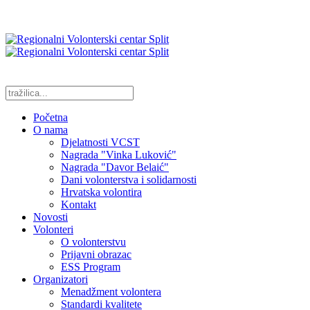
Početna
O nama
Djelatnosti VCST
Nagrada "Vinka Luković"
Nagrada "Davor Belaić"
Dani volonterstva i solidarnosti
Hrvatska volontira
Kontakt
Novosti
Volonteri
O volonterstvu
Prijavni obrazac
ESS Program
Organizatori
Menadžment volontera
Standardi kvalitete