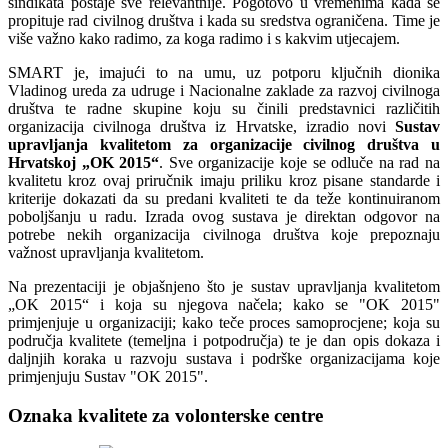
sindikata postaje sve relevantnije. Pogotovo u vremenima kada se
propituje rad civilnog društva i kada su sredstva ograničena. Time je
više važno kako radimo, za koga radimo i s kakvim utjecajem.
SMART je, imajući to na umu, uz potporu ključnih dionika
Vladinog ureda za udruge i Nacionalne zaklade za razvoj civilnoga
društva te radne skupine koju su činili predstavnici različitih
organizacija civilnoga društva iz Hrvatske, izradio novi
Sustav
upravljanja kvalitetom za organizacije civilnog društva u
Hrvatskoj „OK 2015“
. Sve organizacije koje se odluče na rad na
kvalitetu kroz ovaj priručnik imaju priliku kroz pisane standarde i
kriterije dokazati da su predani kvaliteti te da teže kontinuiranom
poboljšanju u radu. Izrada ovog sustava je direktan odgovor na
potrebe nekih organizacija civilnoga društva koje prepoznaju
važnost upravljanja kvalitetom.
Na prezentaciji je objašnjeno što je sustav upravljanja kvalitetom
„OK 2015“ i koja su njegova načela; kako se "OK 2015"
primjenjuje u organizaciji; kako teče proces samoprocjene; koja su
područja kvalitete (temeljna i potpodručja) te je dan opis dokaza i
daljnjih koraka u razvoju sustava i podrške organizacijama koje
primjenjuju Sustav "OK 2015".
Oznaka kvalitete za volonterske centre