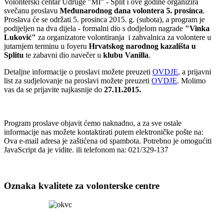
Volonterski centar Udruge "MI" - Split i ove godine organizira
svečanu proslavu
Međunarodnog dana volontera 5. prosinca
.
Proslava će se održati 5. prosinca 2015. g. (subota), a program je
podijeljen na dva dijela - formalni dio s dodjelom nagrade
"Vinka
Luković"
za organizatore volontiranja i zahvalnica za volontere u
jutarnjem terminu u foyeru
Hrvatskog narodnog kazališta u
Splitu
te zabavni dio navečer u
klubu Vanilla
.
Detaljne informacije o proslavi možete preuzeti
OVDJE
, a prijavni
list za sudjelovanje na proslavi možete preuzeti
OVDJE
. Molimo
vas da se prijavite najkasnije do
27.11.2015.
Program proslave objavit ćemo naknadno, a za sve ostale
informacije nas možete kontaktirati putem elektroničke pošte na:
Ova e-mail adresa je zaštićena od spambota. Potrebno je omogućiti
JavaScript da je vidite.
ili telefonom na: 021/329-137
Oznaka kvalitete za volonterske centre