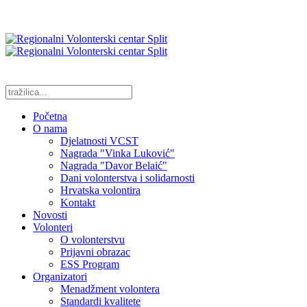
Početna
O nama
Djelatnosti VCST
Nagrada "Vinka Luković"
Nagrada "Davor Belaić"
Dani volonterstva i solidarnosti
Hrvatska volontira
Kontakt
Novosti
Volonteri
O volonterstvu
Prijavni obrazac
ESS Program
Organizatori
Menadžment volontera
Standardi kvalitete