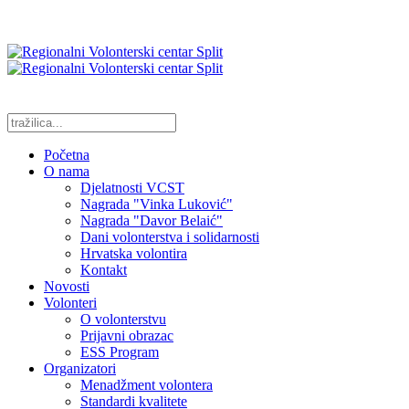
Početna
O nama
Djelatnosti VCST
Nagrada "Vinka Luković"
Nagrada "Davor Belaić"
Dani volonterstva i solidarnosti
Hrvatska volontira
Kontakt
Novosti
Volonteri
O volonterstvu
Prijavni obrazac
ESS Program
Organizatori
Menadžment volontera
Standardi kvalitete