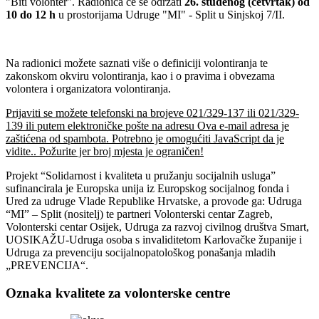
"Biti volonter". Radionica će se održati
26. studenog (četvrtak) od
10 do 12 h
u prostorijama Udruge "MI" - Split u Sinjskoj 7/II.
Na radionici možete saznati više o definiciji volontiranja te
zakonskom okviru volontiranja, kao i o pravima i obvezama
volontera i organizatora volontiranja.
Prijaviti se možete telefonski na brojeve 021/329-137 ili 021/329-
139 ili putem elektroničke pošte na adresu
Ova e-mail adresa je
zaštićena od spambota. Potrebno je omogućiti JavaScript da je
vidite.
. Požurite jer broj mjesta je ograničen!
Projekt “Solidarnost i kvaliteta u pružanju socijalnih usluga”
sufinancirala je Europska unija iz Europskog socijalnog fonda i
Ured za udruge Vlade Republike Hrvatske, a provode ga: Udruga
“MI” – Split (nositelj) te partneri Volonterski centar Zagreb,
Volonterski centar Osijek, Udruga za razvoj civilnog društva Smart,
UOSIKAŽU-Udruga osoba s invaliditetom Karlovačke županije i
Udruga za prevenciju socijalnopatološkog ponašanja mladih
„PREVENCIJA“.
Oznaka kvalitete za volonterske centre