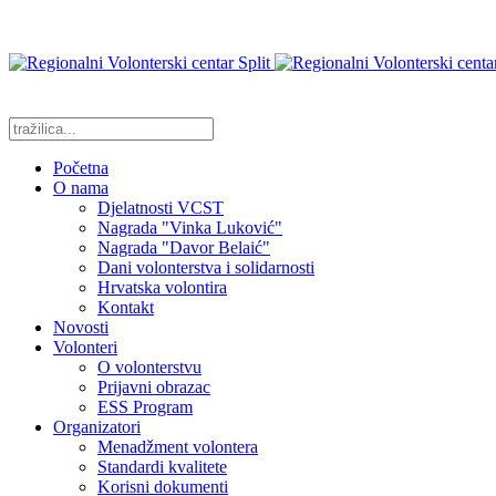
Početna
O nama
Djelatnosti VCST
Nagrada "Vinka Luković"
Nagrada "Davor Belaić"
Dani volonterstva i solidarnosti
Hrvatska volontira
Kontakt
Novosti
Volonteri
O volonterstvu
Prijavni obrazac
ESS Program
Organizatori
Menadžment volontera
Standardi kvalitete
Korisni dokumenti