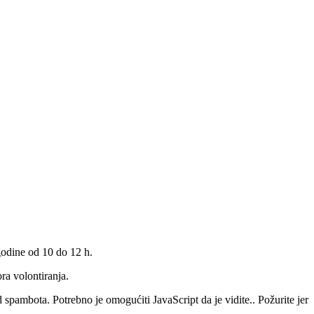
 godine od 10 do 12 h.
ora volontiranja.
d spambota. Potrebno je omogućiti JavaScript da je vidite.
. Požurite jer