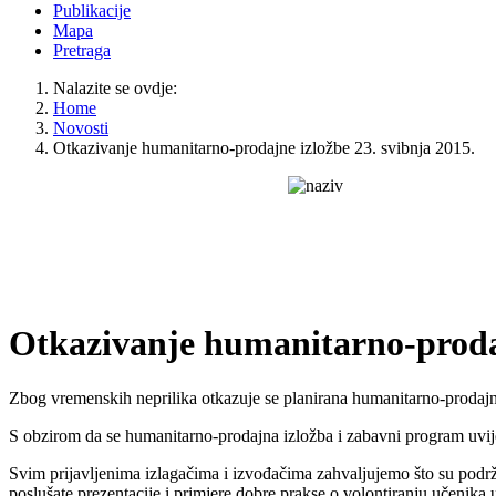
Publikacije
Mapa
Pretraga
Nalazite se ovdje:
Home
Novosti
Otkazivanje humanitarno-prodajne izložbe 23. svibnja 2015.
Otkazivanje humanitarno-prodaj
Zbog vremenskih neprilika otkazuje se planirana humanitarno-prodajna
S obzirom da se humanitarno-prodajna izložba i zabavni program uvije
Svim prijavljenima izlagačima i izvođačima zahvaljujemo što su podrža
poslušate prezentacije i primjere dobre prakse o volontiranju učenika