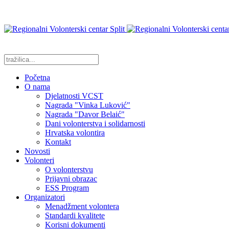
Početna
O nama
Djelatnosti VCST
Nagrada "Vinka Luković"
Nagrada "Davor Belaić"
Dani volonterstva i solidarnosti
Hrvatska volontira
Kontakt
Novosti
Volonteri
O volonterstvu
Prijavni obrazac
ESS Program
Organizatori
Menadžment volontera
Standardi kvalitete
Korisni dokumenti