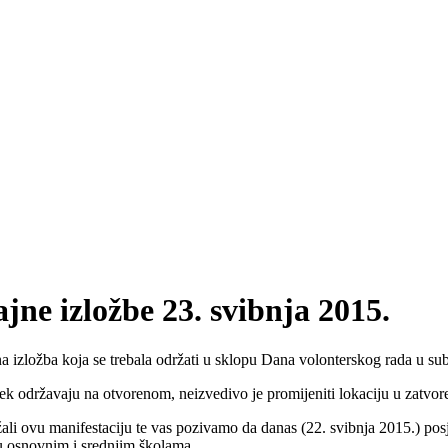
ne izložbe 23. svibnja 2015.
 izložba koja se trebala održati u sklopu Dana volonterskog rada u sub
k održavaju na otvorenom, neizvedivo je promijeniti lokaciju u zatvore
li ovu manifestaciju te vas pozivamo da danas (22. svibnja 2015.) posj
 u osnovnim i srednjim školama.