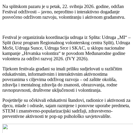
Na splitskom pazaru je u petak, 22. svibnja 2026. godine, održan
Festival održivosti – javno, neprofitno i interaktivno događanje
posvećeno održivom razvoju, volontiranju i aktivnom građanstvu.
Festival je organizirala koordinacija udruga iz Splita: Udruga „MI“ –
Split (kroz program Regionalnog volonterskog centra Split), Udruga
MoSt, Udruga Sunce, Udruga Srce i SKAC, u sklopu nacionalne
kampanje „Hrvatska volontira“ te povodom Međunarodne godine
volontera za održivi razvoj 2026. (IVY 2026).
Tijekom festivala građani su imali priliku sudjelovati u različitim
edukativnim, informativnim i interaktivnim aktivnostima
povezanima s ciljevima održivog razvoja – od zaštite okoliša,
zdravlja i mentalnog zdravlja do znanosti, obrazovanja, rodne
ravnopravnosti, društvene uključenosti i volontiranja.
Posjetitelje su očekivali edukativni štandovi, radionice i aktivnosti za
djecu, mlade i odrasle, sajam razmjene i ponovne uporabe predmeta,
STEM i znanstveno-popularizacijski sadržaji, zdravstveno-
preventivne aktivnosti te pop-up psihološko savjetovalište.