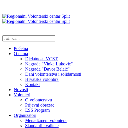
Početna
O nama
Djelatnosti VCST
Nagrada "Vinka Luković"
Nagrada "Davor Belaić"
Dani volonterstva i solidarnosti
Hrvatska volontira
Kontakt
Novosti
Volonteri
O volonterstvu
Prijavni obrazac
ESS Program
Organizatori
Menadžment volontera
Standardi kvalitete