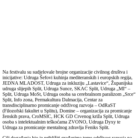
Na festivalu su sudjelovale brojne organizacije civilnog društva i
inicijative: Udruga Šefovi kuhinja mediteranskih i europskih regija,
JEDNA MLADOST, Udruga za inkluziju „Lastavice“, Županijska
udruga slijepih Split, Udruga Sunce, SKAC Split, Udruga „MI“ –
Split, Udruga MoSt, Udruga osoba sa cerebralnom paralizom „Srce“
Split, Info zona, Permakultura Dalmacija, Centar za
transdisciplinarno promicanje održivog razvoja – OdRaST
(Filozofski fakultet u Splitu), Domine – organizacija za promicanje
ženskih prava, CroMSIC, HCK GD Crvenog križa Split, Udruga
osoba s intelektualnim teškoćama ZVONO, Udruga Dyxy te
Udruga za promicanje mentalnog zdravlja Feniks Split.
Cilj događanja bio je približiti građanima teme održivog razvoja na