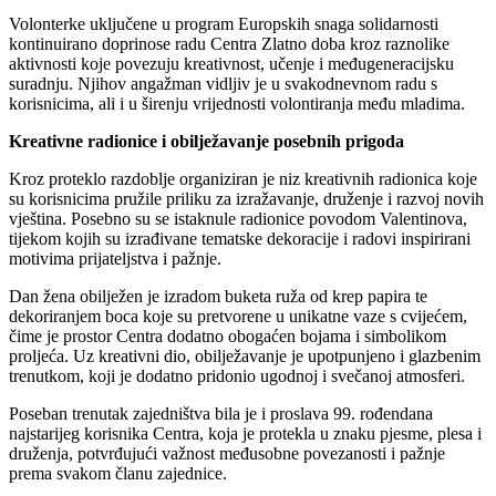
Volonterke uključene u program Europskih snaga solidarnosti
kontinuirano doprinose radu Centra Zlatno doba kroz raznolike
aktivnosti koje povezuju kreativnost, učenje i međugeneracijsku
suradnju. Njihov angažman vidljiv je u svakodnevnom radu s
korisnicima, ali i u širenju vrijednosti volontiranja među mladima.
Kreativne radionice i obilježavanje posebnih prigoda
Kroz proteklo razdoblje organiziran je niz kreativnih radionica koje
su korisnicima pružile priliku za izražavanje, druženje i razvoj novih
vještina. Posebno su se istaknule radionice povodom Valentinova,
tijekom kojih su izrađivane tematske dekoracije i radovi inspirirani
motivima prijateljstva i pažnje.
Dan žena obilježen je izradom buketa ruža od krep papira te
dekoriranjem boca koje su pretvorene u unikatne vaze s cvijećem,
čime je prostor Centra dodatno obogaćen bojama i simbolikom
proljeća. Uz kreativni dio, obilježavanje je upotpunjeno i glazbenim
trenutkom, koji je dodatno pridonio ugodnoj i svečanoj atmosferi.
Poseban trenutak zajedništva bila je i proslava 99. rođendana
najstarijeg korisnika Centra, koja je protekla u znaku pjesme, plesa i
druženja, potvrđujući važnost međusobne povezanosti i pažnje
prema svakom članu zajednice.