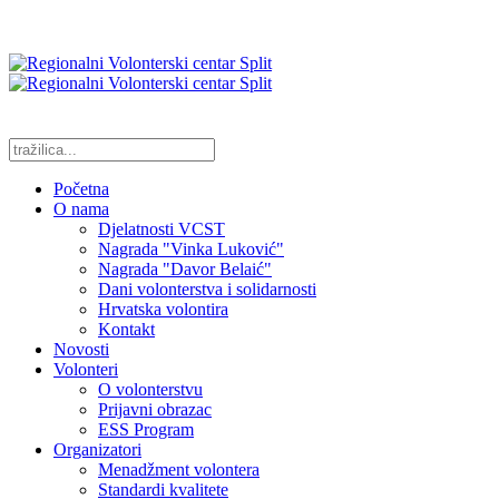
Početna
O nama
Djelatnosti VCST
Nagrada "Vinka Luković"
Nagrada "Davor Belaić"
Dani volonterstva i solidarnosti
Hrvatska volontira
Kontakt
Novosti
Volonteri
O volonterstvu
Prijavni obrazac
ESS Program
Organizatori
Menadžment volontera
Standardi kvalitete