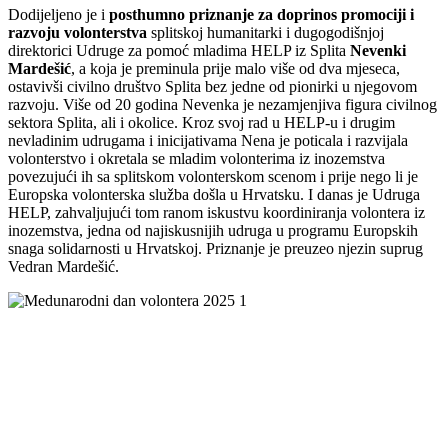
Dodijeljeno je i
posthumno priznanje za doprinos promociji i
razvoju volonterstva
splitskoj humanitarki i dugogodišnjoj
direktorici Udruge za pomoć mladima HELP iz Splita
Nevenki
Mardešić
, a koja je preminula prije malo više od dva mjeseca,
ostavivši civilno društvo Splita bez jedne od pionirki u njegovom
razvoju. Više od 20 godina Nevenka je nezamjenjiva figura civilnog
sektora Splita, ali i okolice. Kroz svoj rad u HELP-u i drugim
nevladinim udrugama i inicijativama Nena je poticala i razvijala
volonterstvo i okretala se mladim volonterima iz inozemstva
povezujući ih sa splitskom volonterskom scenom i prije nego li je
Europska volonterska služba došla u Hrvatsku. I danas je Udruga
HELP, zahvaljujući tom ranom iskustvu koordiniranja volontera iz
inozemstva, jedna od najiskusnijih udruga u programu Europskih
snaga solidarnosti u Hrvatskoj. Priznanje je preuzeo njezin suprug
Vedran Mardešić.