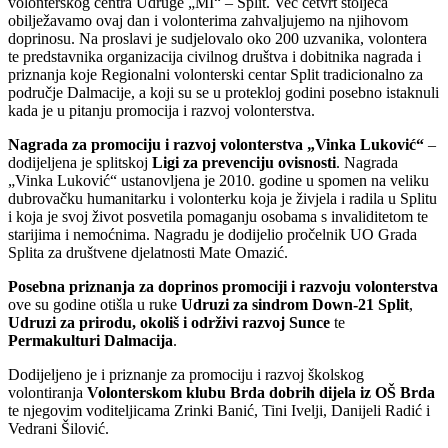
volonterskog centra Udruge „MI“ – Split. Već četvrt stoljeća
obilježavamo ovaj dan i volonterima zahvaljujemo na njihovom
doprinosu. Na proslavi je sudjelovalo oko 200 uzvanika, volontera
te predstavnika organizacija civilnog društva i dobitnika nagrada i
priznanja koje Regionalni volonterski centar Split tradicionalno za
područje Dalmacije, a koji su se u protekloj godini posebno istaknuli
kada je u pitanju promocija i razvoj volonterstva.
Nagrada za promociju i razvoj volonterstva „Vinka Luković“
–
dodijeljena je splitskoj
Ligi za prevenciju ovisnosti
. Nagrada
„Vinka Luković“ ustanovljena je 2010. godine u spomen na veliku
dubrovačku humanitarku i volonterku koja je živjela i radila u Splitu
i koja je svoj život posvetila pomaganju osobama s invaliditetom te
starijima i nemoćnima. Nagradu je dodijelio pročelnik UO Grada
Splita za društvene djelatnosti Mate Omazić.
Posebna priznanja za doprinos promociji i razvoju volonterstva
ove su godine otišla u ruke
Udruzi za sindrom Down-21 Split
,
Udruzi za prirodu, okoliš i održivi razvoj Sunce
te
Permakulturi Dalmacija
.
Dodijeljeno je i priznanje za promociju i razvoj školskog
volontiranja
Volonterskom klubu Brda dobrih dijela iz OŠ Brda
te njegovim voditeljicama Zrinki Banić, Tini Ivelji, Danijeli Radić i
Vedrani Šilović.