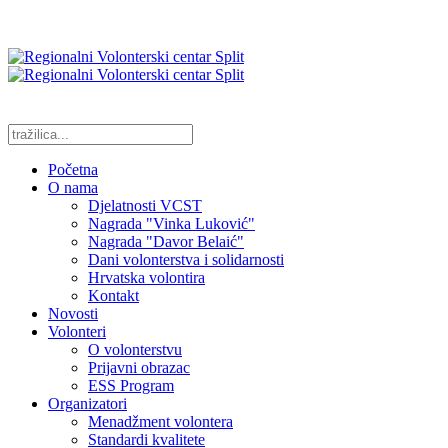
Početna
O nama
Djelatnosti VCST
Nagrada "Vinka Luković"
Nagrada "Davor Belaić"
Dani volonterstva i solidarnosti
Hrvatska volontira
Kontakt
Novosti
Volonteri
O volonterstvu
Prijavni obrazac
ESS Program
Organizatori
Menadžment volontera
Standardi kvalitete