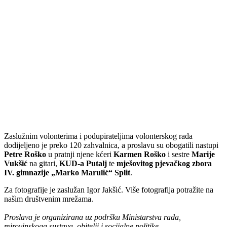
Zaslužnim volonterima i podupirateljima volonterskog rada
dodijeljeno je preko 120 zahvalnica, a proslavu su obogatili nastupi
Petre Roško
u pratnji njene kćeri
Karmen Roško
i sestre
Marije
Vukšić
na gitari,
KUD-a Putalj
te
mješovitog pjevačkog zbora
IV. gimnazije „Marko Marulić“ Split
.
Za fotografije je zaslužan Igor Jakšić. Više fotografija potražite na
našim društvenim mrežama.
Proslava je organizirana uz podršku Ministarstva rada,
mirovinskoga sustava, obitelji i socijalne politike.