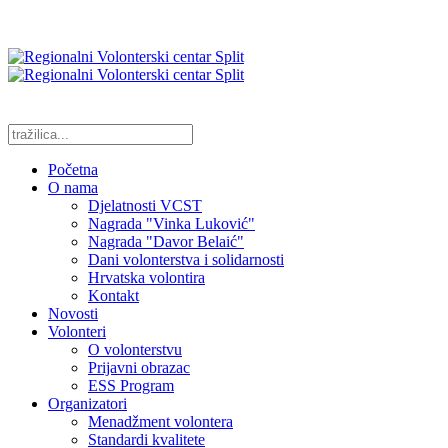
Početna
O nama
Djelatnosti VCST
Nagrada "Vinka Luković"
Nagrada "Davor Belaić"
Dani volonterstva i solidarnosti
Hrvatska volontira
Kontakt
Novosti
Volonteri
O volonterstvu
Prijavni obrazac
ESS Program
Organizatori
Menadžment volontera
Standardi kvalitete