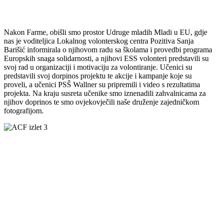
Nakon Farme, obišli smo prostor Udruge mladih Mladi u EU, gdje
nas je voditeljica Lokalnog volonterskog centra Pozitiva Sanja
Barišić informirala o njihovom radu sa školama i provedbi programa
Europskih snaga solidarnosti, a njihovi ESS volonteri predstavili su
svoj rad u organizaciji i motivaciju za volontiranje. Učenici su
predstavili svoj dorpinos projektu te akcije i kampanje koje su
proveli, a učenici PSŠ Wallner su pripremili i video s rezultatima
projekta. Na kraju susreta učenike smo iznenadili zahvalnicama za
njihov doprinos te smo ovjekovječili naše druženje zajedničkom
fotografijom.