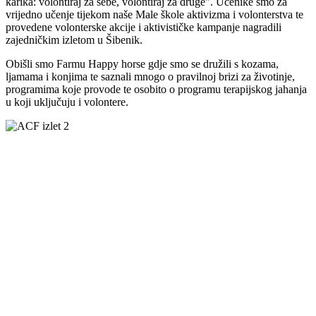
karika: volontiraj za sebe, volontiraj za druge". Učenike smo za
vrijedno učenje tijekom naše Male škole aktivizma i volonterstva te
provedene volonterske akcije i aktivističke kampanje nagradili
zajedničkim izletom u Šibenik.
Obišli smo Farmu Happy horse gdje smo se družili s kozama,
ljamama i konjima te saznali mnogo o pravilnoj brizi za životinje,
programima koje provode te osobito o programu terapijskog jahanja
u koji uključuju i volontere.