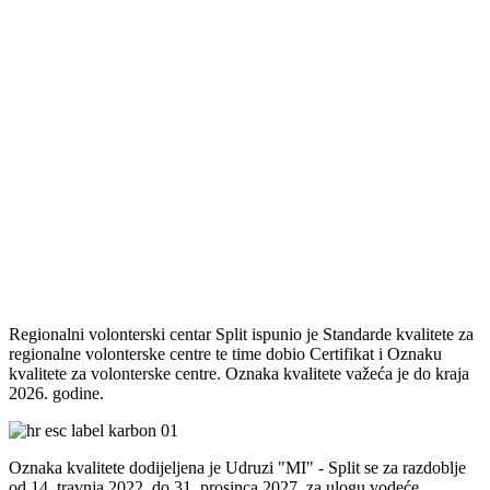
Regionalni volonterski centar Split ispunio je Standarde kvalitete za
regionalne volonterske centre te time dobio Certifikat i Oznaku
kvalitete za volonterske centre. Oznaka kvalitete važeća je do kraja
2026. godine.
Oznaka kvalitete dodijeljena je Udruzi "MI" - Split se za razdoblje
od 14. travnja 2022. do 31. prosinca 2027. za ulogu vodeće