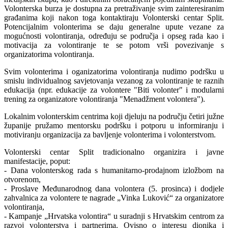
Volonterska burza je dostupna za pretraživanje svim zainteresiranim
građanima koji nakon toga kontaktiraju Volonterski centar Split.
Potencijalnim volonterima se daju generalne upute vezane za
mogućnosti volontiranja, određuju se područja i opseg rada kao i
motivacija za volontiranje te se potom vrši povezivanje s
organizatorima volontiranja.
Svim volonterima i oganizatorima volontiranja nudimo podršku u
smislu individualnog savjetovanja vezanog za volontiranje te raznih
edukacija (npr. edukacije za volontere "Biti volonter" i modularni
trening za organizatore volontiranja "Menadžment volontera").
Lokalnim volonterskim centrima koji djeluju na području četiri južne
županije pružamo mentorsku podršku i potporu u informiranju i
motiviranju organizacija za bavljenje volonterima i volonterstvom.
Volonterski centar Split tradicionalno organizira i javne
manifestacije, poput:
- Dana volonterskog rada s humanitarno-prodajnom izložbom na
otvorenom,
- Proslave Međunarodnog dana volontera (5. prosinca) i dodjele
zahvalnica za volontere te nagrade „Vinka Luković“ za organizatore
volontiranja,
- Kampanje „Hrvatska volontira“ u suradnji s Hrvatskim centrom za
razvoj volonterstva i partnerima. Ovisno o interesu dionika i