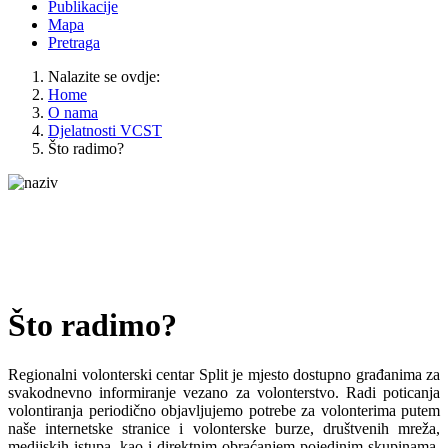
Publikacije
Mapa
Pretraga
Nalazite se ovdje:
Home
O nama
Djelatnosti VCST
Što radimo?
Što radimo?
Regionalni volonterski centar Split je mjesto dostupno građanima za
svakodnevno informiranje vezano za volonterstvo. Radi poticanja
volontiranja periodično objavljujemo potrebe za volonterima putem
naše internetske stranice i volonterske burze, društvenih mreža,
medijskih istupa, kao i direktnim obraćanjem pojedinim skupinama.