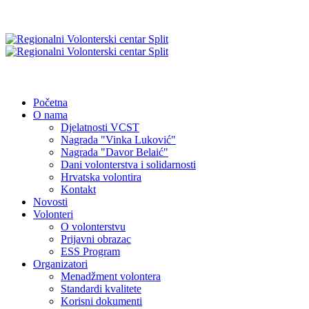
Početna
O nama
Djelatnosti VCST
Nagrada "Vinka Luković"
Nagrada "Davor Belaić"
Dani volonterstva i solidarnosti
Hrvatska volontira
Kontakt
Novosti
Volonteri
O volonterstvu
Prijavni obrazac
ESS Program
Organizatori
Menadžment volontera
Standardi kvalitete
Korisni dokumenti