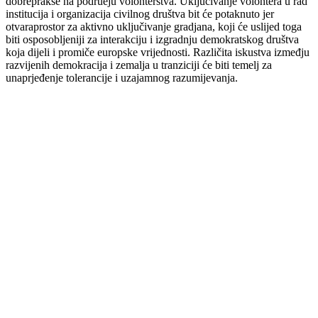
dobreprakse na podruèju volonterstva. Uključivanje volontera u rad
institucija i organizacija civilnog društva bit će potaknuto jer
otvaraprostor za aktivno uključivanje gradjana, koji će uslijed toga
biti osposobljeniji za interakciju i izgradnju demokratskog društva
koja dijeli i promiče europske vrijednosti. Različita iskustva izmeđju
razvijenih demokracija i zemalja u tranziciji će biti temelj za
unaprjeđenje tolerancije i uzajamnog razumijevanja.