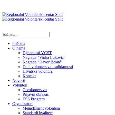
Početna
O nama
Djelatnosti VCST
Nagrada "Vinka Luković"
Nagrada "Davor Belaić"
Dani volonterstva i solidarnosti
Hrvatska volontira
Kontakt
Novosti
Volonteri
O volonterstvu
Prijavni obrazac
ESS Program
Organizatori
Menadžment volontera
Standardi kvalitete