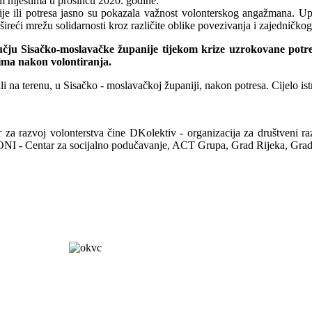
im mjestima u prosincu 2020. godine.
je ili potresa jasno su pokazala važnost volonterskog angažmana. Upr
 i šireći mrežu solidarnosti kroz različite oblike povezivanja i zajedničk
čju Sisačko-moslavačke županije tijekom krize uzrokovane potres
ima nakon volontiranja.
ali na terenu, u Sisačko - moslavačkoj županiji, nakon potresa. Cijelo i
r za razvoj volonterstva čine DKolektiv - organizacija za društveni r
I - Centar za socijalno podučavanje, ACT Grupa, Grad Rijeka, Grad Spl