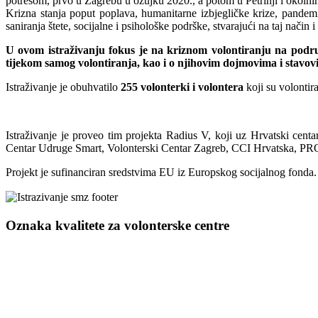
potresom, prvo u Zagrebu u ožujku 2020., a potom u Petrinji i okoln
Krizna stanja poput poplava, humanitarne izbjegličke krize, pandemi
saniranja štete, socijalne i psihološke podrške, stvarajući na taj način
U ovom istraživanju fokus je na kriznom volontiranju na podru
tijekom samog volontiranja, kao i o njihovim dojmovima i stavov
Istraživanje je obuhvatilo
255 volonterki i volontera
koji su volontir
Istraživanje je proveo tim projekta Radius V, koji uz Hrvatski centa
Centar Udruge Smart, Volonterski Centar Zagreb, CCI Hrvatska, PRON
Projekt je sufinanciran sredstvima EU iz Europskog socijalnog fonda.
Oznaka kvalitete za volonterske centre