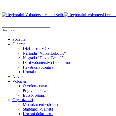
Početna
O nama
Djelatnosti VCST
Nagrada "Vinka Luković"
Nagrada "Davor Belaić"
Dani volonterstva i solidarnosti
Hrvatska volontira
Kontakt
Novosti
Volonteri
O volonterstvu
Prijavni obrazac
ESS Program
Organizatori
Menadžment volontera
Standardi kvalitete
Korisni dokumenti