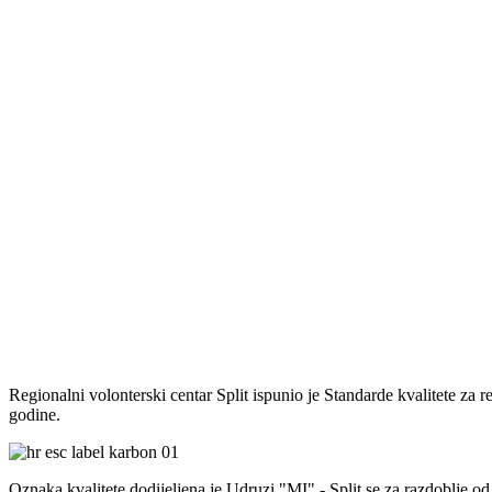
Regionalni volonterski centar Split ispunio je Standarde kvalitete za 
godine.
Oznaka kvalitete dodijeljena je Udruzi "MI" - Split se za razdoblje od