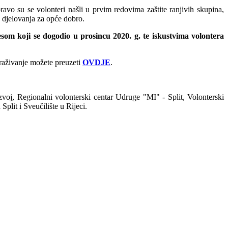
avo su se volonteri našli u prvim redovima zaštite ranjivih skupina,
og djelovanja za opće dobro.
om koji se dogodio u prosincu 2020. g. te iskustvima volontera
straživanje možete preuzeti
OVDJE
.
azvoj, Regionalni volonterski centar Udruge "MI" - Split, Volonterski
it i Sveučilište u Rijeci.