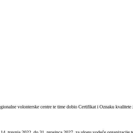
regionalne volonterske centre te time dobio Certifikat i Oznaku kvalitete
 14. travnja 2022. do 31. prosinca 2027. za ulogu vodeće organizacije te