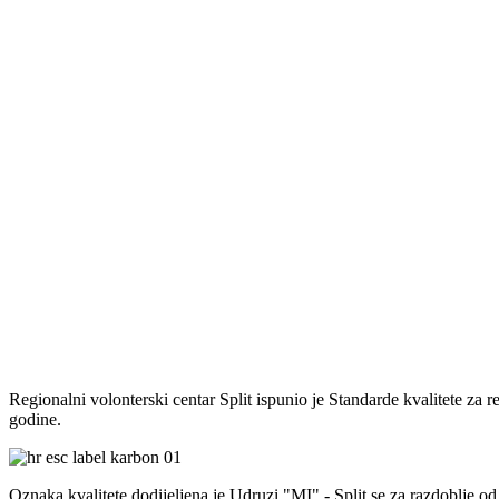
Regionalni volonterski centar Split ispunio je Standarde kvalitete za 
godine.
Oznaka kvalitete dodijeljena je Udruzi "MI" - Split se za razdoblje od