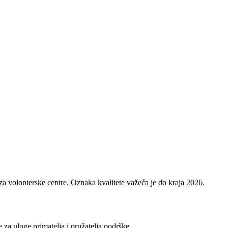
 za volonterske centre. Oznaka kvalitete važeća je do kraja 2026.
 za uloge primatelja i pružatelja podrške.