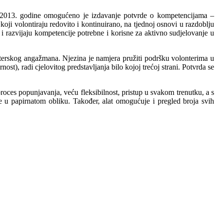
vu 2013. godine omogućeno je izdavanje potvrde o kompetencijama –
i volontiraju redovito i kontinuirano, na tjednoj osnovi u razdoblju
 i razvijaju kompetencije potrebne i korisne za aktivno sudjelovanje u
nterskog angažmana. Njezina je namjera pružiti podršku volonterima u
st), radi cjelovitog predstavljanja bilo kojoj trećoj strani. Potvrda se
oces popunjavanja, veću fleksibilnost, pristup u svakom trenutku, a s
de u papirnatom obliku. Također, alat omogućuje i pregled broja svih