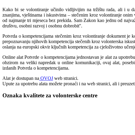
Kako bi se volontiranje učinilo vidljivijim na tržištu rada, ali
znanjima, vještinama i iskustvima – stečenim kroz volontiranje onim
od najmanje tri mjeseca bez prekida. Sam Zakon kao jednu od najvažnij
društvu, osobni razvoj i osobnu dobrobit''.
Potvrda o kompetencijama stečenim kroz volontiranje dokument je koj
prepoznavanju njihovih kompetencija stečenih kroz volonterska iskustva 
oslanja na europski okvir ključnih kompetencija za cjeloživotno učenj
Online alat Potvrde o kompetencijama jednostavan je alat za upotrebu
obzirom na veliki napredak u online komunikaciji, ovaj alat, posebi
izdanih Potvrda o kompetencijama.
Alat je dostupan na
OVOJ
web stranici.
Upute za upotrebu alata možete pronaći i na web stranici, ali i preuzet
Oznaka kvalitete za volonterske centre