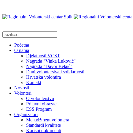
Početna
O nama
Djelatnosti VCST
Nagrada "Vinka Luković"
Nagrada "Davor Belaić"
Dani volonterstva i solidarnosti
Hrvatska volontira
Kontakt
Novosti
Volonteri
O volonterstvu
Prijavni obrazac
ESS Program
Organizatori
Menadžment volontera
Standardi kvalitete
Korisni dokumenti