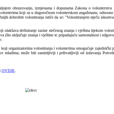
 i u daljnjem obrazovanju, izmjenama i dopunama Zakona o volonterst
 volonterima koji su u dugoročnom volonterskom angažmanu, odnosno koj
ih dobrobiti volontiranja ističe da se: ''Volontiranjem stječu iskustva
i olakšava definiranje razine stečenog znanja i vještina tijekom volo
(što uključuje znanja i vještine te pripadajuću samostalnost i odgovorno
e.
 koji organizatorima volontiranja i volonterima omogućuje zajednički pr
ce mladima, može biti zanimljiviji i prihvatljiviji od izdavanja Potvr
i
OVDJE
.