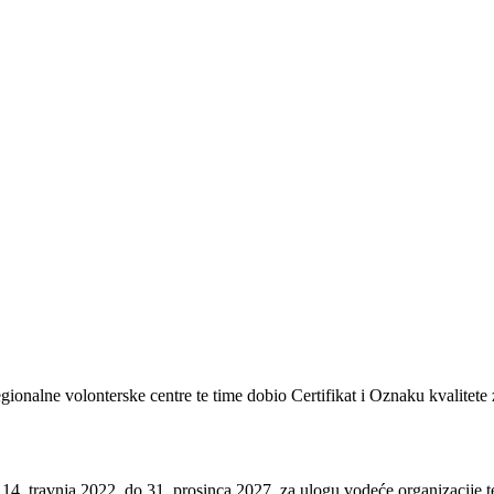
regionalne volonterske centre te time dobio Certifikat i Oznaku kvalitete
 14. travnja 2022. do 31. prosinca 2027. za ulogu vodeće organizacije te