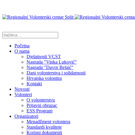
Početna
O nama
Djelatnosti VCST
Nagrada "Vinka Luković"
Nagrada "Davor Belaić"
Dani volonterstva i solidarnosti
Hrvatska volontira
Kontakt
Novosti
Volonteri
O volonterstvu
Prijavni obrazac
ESS Program
Organizatori
Menadžment volontera
Standardi kvalitete
Korisni dokumenti