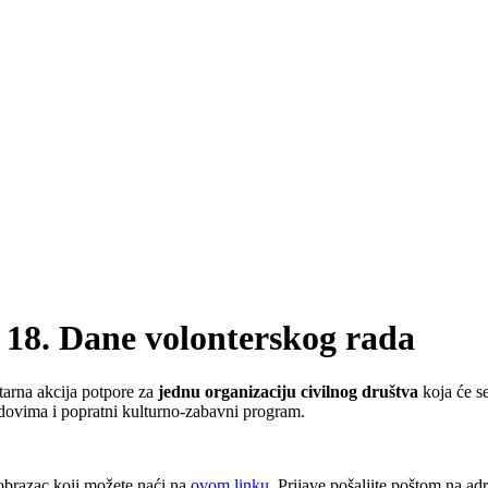
a 18. Dane volonterskog rada
tarna akcija potpore za
jednu organizaciju civilnog društva
koja će s
andovima i popratni kulturno-zabavni program.
obrazac koji možete naći na
ovom linku
. Prijave pošaljite poštom na a