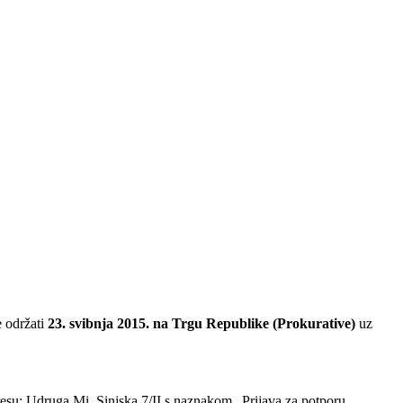
e održati
23. svibnja 2015. na Trgu Republike (Prokurative)
uz
dresu: Udruga Mi, Sinjska 7/II s naznakom „Prijava za potporu